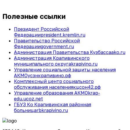
Полезные ссылки
Президент Российской
Федерации
president.kremlin.ru
Правительство Российской
Федерации
government.ru
Администрация Правительства Кузбасса
ako.ru
Администрация Крапивинского
муниципального округа
krapivino.ru
Управление социальной защиты населения
АКМО
усзнкрапивино.рф
Комплексный центр социального
обслуживания населения
кцсон42.рф
Управление образования АКМО
krap-
edu.ucoz.net
ГБУЗ Ко Крапивинская районная
больница
rbkrapivino.ru