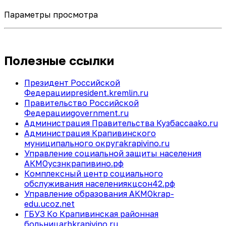
Параметры просмотра
Полезные ссылки
Президент Российской
Федерации
president.kremlin.ru
Правительство Российской
Федерации
government.ru
Администрация Правительства Кузбасса
ako.ru
Администрация Крапивинского
муниципального округа
krapivino.ru
Управление социальной защиты населения
АКМО
усзнкрапивино.рф
Комплексный центр социального
обслуживания населения
кцсон42.рф
Управление образования АКМО
krap-
edu.ucoz.net
ГБУЗ Ко Крапивинская районная
больница
rbkrapivino.ru