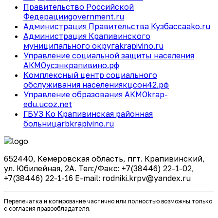
Правительство Российской
Федерации
government.ru
Администрация Правительства Кузбасса
ako.ru
Администрация Крапивинского
муниципального округа
krapivino.ru
Управление социальной защиты населения
АКМО
усзнкрапивино.рф
Комплексный центр социального
обслуживания населения
кцсон42.рф
Управление образования АКМО
krap-
edu.ucoz.net
ГБУЗ Ко Крапивинская районная
больница
rbkrapivino.ru
652440, Кемеровская область, пгт. Крапивинский,
ул. Юбилейная, 2А. Тел:/Факс: +7(38446) 22-1-02,
+7(38446) 22-1-16 E-mail: rodniki.krpv@yandex.ru
Перепечатка и копирование частично или полностью возможны только
с согласия правообладателя.