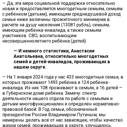
— Да, эта мера социальной поддержки относительно
новая и предоставляется многодетным семьям, семьям
с ребёнком (детьми), имеющим среднедушевой доход
семьи ниже величины прожиточного минимума в
расчёте на душу населения (13081 рубль), семьям,
имеющим ребёнка-инвалида, а также семьям
участников СВО, воспитывающим
несовершеннолетнего ребёнка (детей).
— И немного статистики, Анастасия
Анатольевна, относительно многодетных
семей и детей-инвалидов, проживающих в
нашем округе.
— На 1 января 2024 года у нас 433 многодетные семьи, в
которых проживают 1493 ребёнка и 124 ребёнка-
инвалида. Из них 108 проживают в семьях, а 16 детей —
в Губернском доме ребёнка. Замечу: спектр
деятельности нашего отдела по работе с семьями и
детьми многофункционален и определён нормативно-
правовой базой. В Год семьи, обозначенный
президентом России Владимиром Путиным, мы
намерены делать всё от нас зависящее, чтобы качество
жизни семей, проживающих в округе, улучшалось.