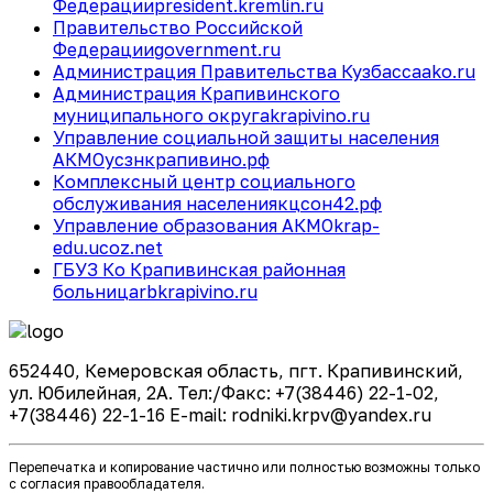
Федерации
president.kremlin.ru
Правительство Российской
Федерации
government.ru
Администрация Правительства Кузбасса
ako.ru
Администрация Крапивинского
муниципального округа
krapivino.ru
Управление социальной защиты населения
АКМО
усзнкрапивино.рф
Комплексный центр социального
обслуживания населения
кцсон42.рф
Управление образования АКМО
krap-
edu.ucoz.net
ГБУЗ Ко Крапивинская районная
больница
rbkrapivino.ru
652440, Кемеровская область, пгт. Крапивинский,
ул. Юбилейная, 2А. Тел:/Факс: +7(38446) 22-1-02,
+7(38446) 22-1-16 E-mail: rodniki.krpv@yandex.ru
Перепечатка и копирование частично или полностью возможны только
с согласия правообладателя.