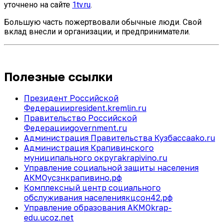
уточнено на сайте
1tv.ru
.
Большую часть пожертвовали обычные люди. Свой
вклад внесли и организации, и предприниматели.
Полезные ссылки
Президент Российской
Федерации
president.kremlin.ru
Правительство Российской
Федерации
government.ru
Администрация Правительства Кузбасса
ako.ru
Администрация Крапивинского
муниципального округа
krapivino.ru
Управление социальной защиты населения
АКМО
усзнкрапивино.рф
Комплексный центр социального
обслуживания населения
кцсон42.рф
Управление образования АКМО
krap-
edu.ucoz.net