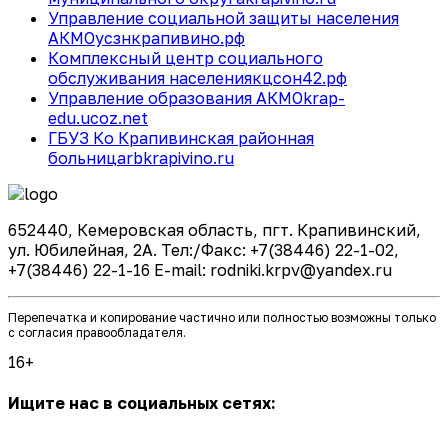
Управление социальной защиты населения
АКМО
усзнкрапивино.рф
Комплексный центр социального
обслуживания населения
кцсон42.рф
Управление образования АКМО
krap-
edu.ucoz.net
ГБУЗ Ко Крапивинская районная
больница
rbkrapivino.ru
652440, Кемеровская область, пгт. Крапивинский,
ул. Юбилейная, 2А. Тел:/Факс: +7(38446) 22-1-02,
+7(38446) 22-1-16 E-mail: rodniki.krpv@yandex.ru
Перепечатка и копирование частично или полностью возможны только
с согласия правообладателя.
16+
Ищите нас в социальных сетях: