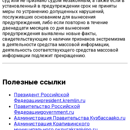
суд или не признано судом незаконным, а также если в
установленный в предупреждении срок не приняты
меры по устранению допущенных нарушений,
послуживших основанием для вынесения
предупреждения, либо если повторно в течение
двенадцати месяцев со дня вынесения
предупреждения выявлены новые факты,
свидетельствующие о наличии признаков экстремизма
в деятельности средства массовой информации,
деятельность соответствующего средства массовой
информации подлежит прекращению.
Полезные ссылки
Президент Российской
Федерации
president.kremlin.ru
Правительство Российской
Федерации
government.ru
Администрация Правительства Кузбасса
ako.ru
Администрация Крапивинского
муниципального округа
krapivino.ru