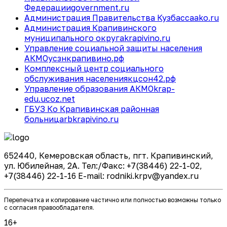
Федерации
government.ru
Администрация Правительства Кузбасса
ako.ru
Администрация Крапивинского
муниципального округа
krapivino.ru
Управление социальной защиты населения
АКМО
усзнкрапивино.рф
Комплексный центр социального
обслуживания населения
кцсон42.рф
Управление образования АКМО
krap-
edu.ucoz.net
ГБУЗ Ко Крапивинская районная
больница
rbkrapivino.ru
652440, Кемеровская область, пгт. Крапивинский,
ул. Юбилейная, 2А. Тел:/Факс: +7(38446) 22-1-02,
+7(38446) 22-1-16 E-mail: rodniki.krpv@yandex.ru
Перепечатка и копирование частично или полностью возможны только
с согласия правообладателя.
16+