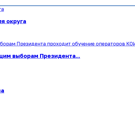
ля округа
щим выборам Президента...
са