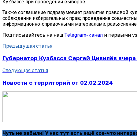
КуZбассе при проведении выборов.
Также соглашение подразумевает развитие правовой кул
соблюдении избирательных прав; проведение совместны
информационно-справочными материалами; разъяснение 
Подписывайтесь на наш
Telegram-канал
и первыми уз
Предыдущая статья
Губернатор Кузбасса Сергей Цивилёв вчера
Следующая статья
Новости с территорий от 02.02.2024
Чуть не забыли! У нас тут есть ещё кое-что интере