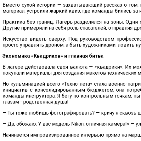
Вместо сухой истории — захватывающий рассказ о том, 
материал, устроили жаркий квиз, где команды бились за
Практика без границ. Лагерь разделился на зоны. Одн
Другие примерили на себя роль спасателей, отправляя др
Искусство видеть сверху. Под руководством професси
просто управлять дроном, а быть художниками: ловить н
Экономика «Квадриков» и главная битва
В лагере действовала своя валюта — «квадрики». Их мож
покупали материалы для создания макетов технических м
Но кульминацией всего «Техно-лета» стала военно-патр
инициатив с консолидированным бюджетом, она потребо
команды инструктора. Я бегу по контрольным точкам, пыт
глазам - родственная душа!
— Ты тоже любишь фотографировать? — кричу я сквозь 
— Да, обожаю. У вас модель Nikon, отличная камера!» — ул
Начинается импровизированное интервью прямо на марш