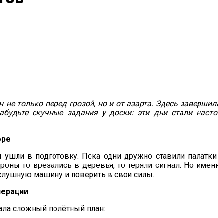
не только перед грозой, но и от азарта. Здесь заверши
абудьте скучные задания у доски: эти дни стали наст
оре
 ушли в подготовку. Пока одни дружно ставили палатки
оны то врезались в деревья, то теряли сигнал. Но именн
слушную машину и поверить в свои силы.
перации
ала сложный полётный план: