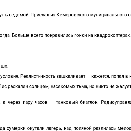
дут в седьмой. Приехал из Кемеровского муниципального о
когда. Больше всего понравились гонки на квадрокоптерах.
ьше.
условия. Реалистичность зашкаливает — кажется, попал в 
ес раскален солнцем, насекомых тьма, но никто не жалует
а через пару часов — танковый биатлон. Радиоуправля
да сумерки окутали лагерь, над поляной разлилась мело