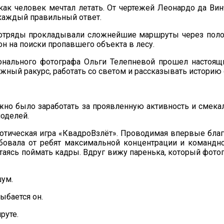
как человек мечтал летать. От чертежей Леонардо да Вин
 каждый правильный ответ.
и отряды прокладывали сложнейшие маршруты через полос
он на поиски пропавшего объекта в лесу.
онального фотографа Ольги Телепневой прошел настоящи
ужный ракурс, работать со светом и рассказывать историю
но было заработать за проявленную активность и смекал
оделей.
иотическая игра «КвадроВзлёт». Проводимая впервые бла
вала от ребят максимальной концентрации и командног
аясь поймать кадры. Вдруг вижу паренька, который фотогр
шум.
ыбается он.
руте.