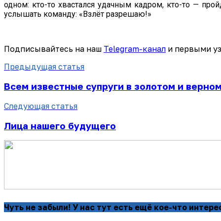
одном: кто-то хвастался удачным кадром, кто-то — про
услышать команду: «Взлёт разрешаю!»
Подписывайтесь на наш
Telegram-канал
и первыми уз
Предыдущая статья
Всем известные супруги в золотом и верном
Следующая статья
Лица нашего будущего
Чуть не забыли! У нас тут есть ещё кое-что интере