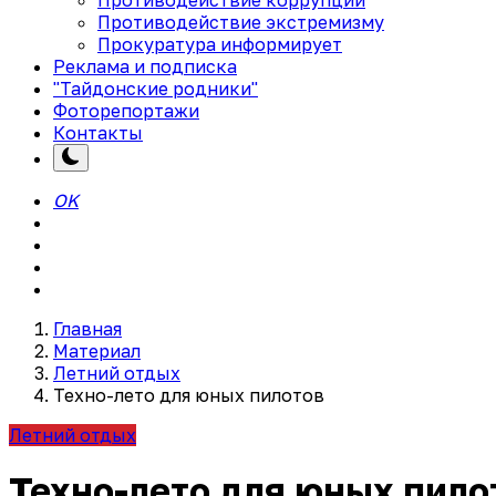
Противодействие экстремизму
Прокуратура информирует
Реклама и подписка
"Тайдонские родники"
Фоторепортажи
Контакты
OK
Главная
Материал
Летний отдых
Техно-лето для юных пилотов
Летний отдых
Техно-лето для юных пило