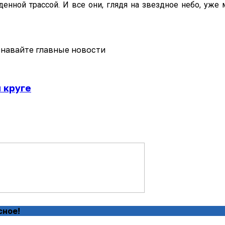
йденной трассой. И все они, глядя на звездное небо, уж
навайте главные новости
 круге
сное!