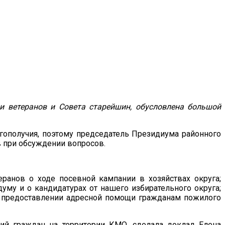
и ветеранов и Совета старейшин, обусловлена большой
гополучия, поэтому председатель Президиума районного
в при обсуждении вопросов.
ранов о ходе посевной кампании в хозяйствах округа;
уму и о кандидатурах от нашего избирательного округа;
о предоставлении адресной помощи гражданам пожилого
рий граждан на территории КМО, сделала доклад Елена