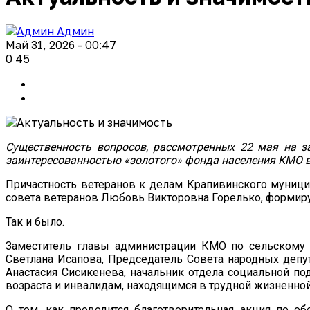
Админ
Май 31, 2026 - 00:47
0
45
Существенность вопросов, рассмотренных 22 мая на з
заинтересованностью «золотого» фонда населения КМО в 
Причастность ветеранов к делам Крапивинского муници
совета ветеранов Любовь Викторовна Горелько, формируя
Так и было.
Заместитель главы администрации КМО по сельскому х
Светлана Исапова, Председатель Совета народных депут
Анастасия Сисикенева, начальник отдела социальной 
возраста и инвалидам, находящимся в трудной жизненной
О том, как проводится благотворительная акция по о