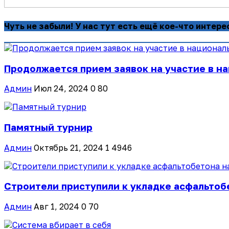
Чуть не забыли! У нас тут есть ещё кое-что интере
Продолжается прием заявок на участие в на
Админ
Июл 24, 2024
0
80
Памятный турнир
Админ
Октябрь 21, 2024
1
4946
Строители приступили к укладке асфальтобе
Админ
Авг 1, 2024
0
70