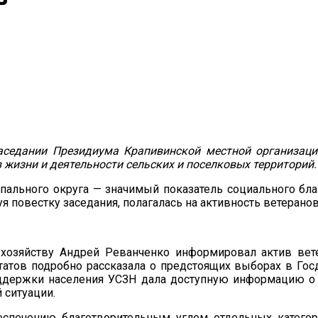
аседании Президиума Крапивинской местной организаци
жизни и деятельности сельских и поселковых территорий.
пального округа — значимый показатель социального бла
 повестку заседания, полагалась на активность ветерано
озяйству Андрей Реванченко информировал актив вете
атов подробно рассказала о предстоящих выборах в Госд
поддержки населения УСЗН дала доступную информацию 
 ситуации.
беспечению благотворительным углем отдельных катего