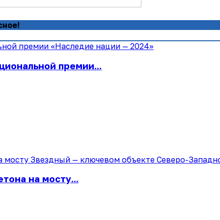
сное!
циональной премии...
тона на мосту...