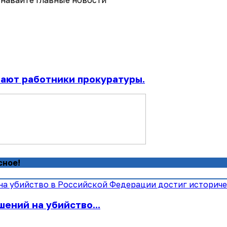
навайте главные новости
ают работники прокуратуры.
сное!
ений на убийство...