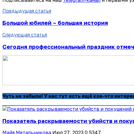
Подписывайтесь на наш
Telegram-канал
и первыми уз
Предыдущая статья
Большой юбилей – большая история
Следующая статья
Сегодня профессиональный праздник отмеч
Чуть не забыли! У нас тут есть ещё кое-что интере
Показатель раскрываемости убийств и покуш
Майя Метальникова
Июл 27, 2023
0
5347