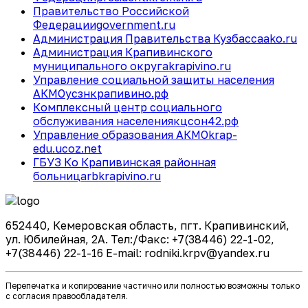
Правительство Российской
Федерации
government.ru
Администрация Правительства Кузбасса
ako.ru
Администрация Крапивинского
муниципального округа
krapivino.ru
Управление социальной защиты населения
АКМО
усзнкрапивино.рф
Комплексный центр социального
обслуживания населения
кцсон42.рф
Управление образования АКМО
krap-
edu.ucoz.net
ГБУЗ Ко Крапивинская районная
больница
rbkrapivino.ru
652440, Кемеровская область, пгт. Крапивинский,
ул. Юбилейная, 2А. Тел:/Факс: +7(38446) 22-1-02,
+7(38446) 22-1-16 E-mail: rodniki.krpv@yandex.ru
Перепечатка и копирование частично или полностью возможны только
с согласия правообладателя.