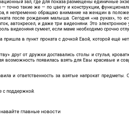
ационный зал, где для показа размещены единичные экз
 — точно такие же — по цвету и конструкции, функционал
ра, я непременно обращаю внимание на женщин в положени
ката после рождения малыша. Сегодня «на руках», то ес
ок, автокресел, и даже три видеоняни. Это электронное
ль видеоняня сумеет, если маме необходимо срочно отлу
 пришла в пункт проката с дочкой Евой, которой ещё нет
тву» друг от дружки доставались столы и стулья, кроватк
акая возможность появилась взять для Евы красивые и со
авила и ответственность за взятые напрокат предметы
е с поддержкой.
навайте главные новости