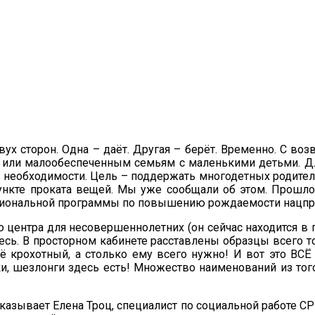
ух сторон. Одна – даёт. Другая – берёт. Временно. С воз
или малообеспеченным семьям с маленькими детьми. Д
необходимости. Цель – поддержать многодетных родител
нкте проката вещей. Мы уже сообщали об этом. Прошло
егиональной программы по повышению рождаемости нацпр
центра для несовершеннолетних (он сейчас находится в п
есь. В просторном кабинете расставлены образцы всего то
ё крохотный, а столько ему всего нужно! И вот это ВСЁ
ки, шезлонги здесь есть! Множество наименований из то
казывает Елена Троц, специалист по социальной работе СР