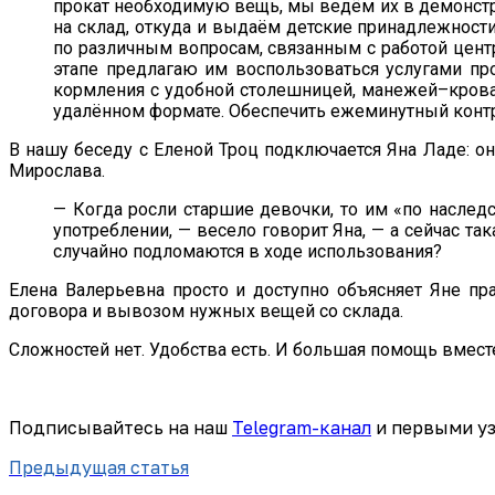
прокат необходимую вещь, мы ведём их в демонстр
на склад, откуда и выдаём детские принадлежности
по различным вопросам, связанным с работой цент
этапе предлагаю им воспользоваться услугами про
кормления с удобной столешницей, манежей–кроват
удалённом формате. Обеспечить ежеминутный контро
В нашу беседу с Еленой Троц подключается Яна Ладе: она
Мирослава.
— Когда росли старшие девочки, то им «по наследс
употреблении, — весело говорит Яна, — а сейчас т
случайно подломаются в ходе использования?
Елена Валерьевна просто и доступно объясняет Яне пр
договора и вывозом нужных вещей со склада.
Сложностей нет. Удобства есть. И большая помощь вмест
Подписывайтесь на наш
Telegram-канал
и первыми уз
Предыдущая статья