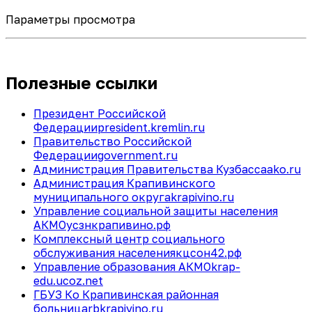
Параметры просмотра
Полезные ссылки
Президент Российской
Федерации
president.kremlin.ru
Правительство Российской
Федерации
government.ru
Администрация Правительства Кузбасса
ako.ru
Администрация Крапивинского
муниципального округа
krapivino.ru
Управление социальной защиты населения
АКМО
усзнкрапивино.рф
Комплексный центр социального
обслуживания населения
кцсон42.рф
Управление образования АКМО
krap-
edu.ucoz.net
ГБУЗ Ко Крапивинская районная
больница
rbkrapivino.ru