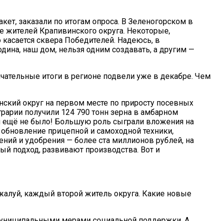
ет, заказали по итогам опроса. В Зеленогорском в
е жителей Крапивинского округа. Некоторые,
касается сквера Победителей. Надеюсь, в
дина, наш дом, нельзя одним создавать, а другим —
чательные итоги в регионе подвели уже в декабре. Чем
нский округ на первом месте по приросту посевных
рарии получили 124 790 тонн зерна в амбарном
жая ещё не было! Большую роль сыграли вложения на
обновление прицепной и самоходной техники,
ний и удобрения — более ста миллионов рублей, на
ый подход, развивают производства. Вот и
жалуй, каждый второй житель округа. Какие новые
 муниципальными мерами социальной поддержки. А