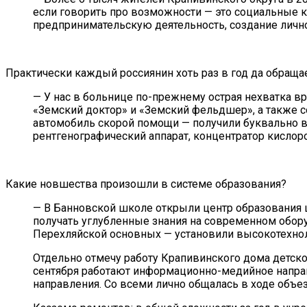
если говорить про возможности — это социальные ко
предпринимательскую деятельность, создание лично
Практически каждый россиянин хоть раз в год да обращ
— У нас в больнице по-прежнему острая нехватка в
«Земский доктор» и «Земский фельдшер», а также со
автомобиль скорой помощи — получили буквально в
рентгенографический аппарат, концентратор кисло
Какие новшества произошли в системе образования?
— В Банновской школе открыли центр образования ц
получать углубленные знания на современном обору
Перехляйской основных — установили высокотехнол
Отдельно отмечу работу Крапивинского дома детско
сентября работают информационно-медийное напра
направления. Со всеми лично общалась в ходе объ