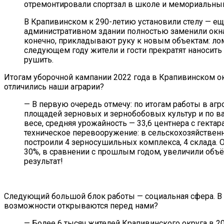
отремонтировали спортзал в школе и мемориальный 
В Крапивинском к 290-летию установили стелу — ещ
административном здании полностью заменили окна
конечно, прикладывают руку к новым объектам: лом
следующем году жители и гости прекратят наносить 
рушить.
Итогам уборочной кампании 2022 года в Крапивинском о
отличились наши аграрии?
— В первую очередь отмечу: по итогам работы в аг
площадей зерновых и зернобобовых культур и по ва
весе, средняя урожайность — 33,6 центнера с гект
техническое перевооружение: в сельскохозяйствен
построили 4 зерносушильных комплекса, 4 склада. 
30%, в сравнении с прошлым годом, увеличили объё
результат!
Следующий большой блок работы — социальная сфера. В 
возможности открываются перед нами?
— Более 6 тысяч жителей Крапивинского округа в 