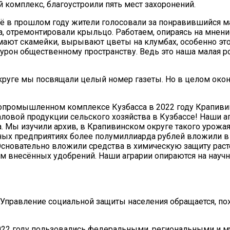
комплекс, благоустроили пять мест захоронений.
ё в прошлом году жители голосовали за понравившийся мак
, отремонтировали крыльцо. Работаем, опираясь на мнени
ают скамейки, вырывают цветы на клумбах, особенно это 
урон общественному пространству. Ведь это наша малая ро
круге мы посвящали целый номер газеты. Но в целом окон
ропромышленном комплексе Кузбасса в 2022 году Крапиви
ловой продукции сельского хозяйства в Кузбассе! Наши аг
ара. Мы изучили архив, в Крапивинском округе такого уро
ных предприятиях более полумиллиарда рублей вложили в 
Основательно вложили средства в химическую защиту расте
м внесённых удобрений. Наши аграрии опираются на научн
Управление социальной защиты населения обращается, по
2022 году пользовались федеральными, региональными и