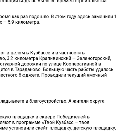
 станций ведь не было со времён строительства
ремя как раз подошло. В этом году здесь заменили 1
 — 5,9 километра.
г в целом в Кузбассе и в частности в
о, 3,2 километра Крапивинский — Зеленогорский,
тротуарной дорожки по улице Кооперативной в
дится в Тараданово. Большую часть работы удалось
и местного бюджета. Проводили текущий ямочный
ладываете в благоустройство. А жители округа
тскую площадку в сквере Победителей в
вляют в программе «Твой Кузбасс — твоя
мме установили скейт-площадку, детскую площадку,