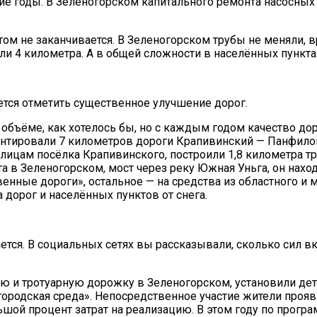
гие годы. В Зеленогорском капитального ремонта насосных
том не заканчивается. В Зеленогорском трубы не меняли, в
и 4 километра. А в общей сложности в населённых пунктах
тся отметить существенное улучшение дорог.
объёме, как хотелось бы, но с каждым годом качество доро
онтировали 7 километров дороги Крапивинский — Панфилов
 улицам посёлка Крапивинского, построили 1,8 километра 
а в Зеленогорском, мост через реку Южная Уньга, он нахо
венные дороги», остальное — на средства из областного 
а дорог и населённых пунктов от снега.
ся. В социальных сетях вы рассказывали, сколько сил вк
ию и тротуарную дорожку в Зеленогорском, установили де
городская среда». Непосредственное участие жители проя
ой процент затрат на реализацию. В этом году по програ