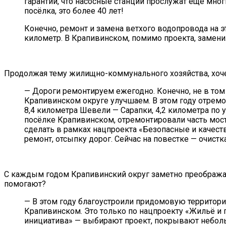
гарантии, что насосные станции прослужат ещё мно
посёлка, это более 40 лет!
Конечно, ремонт и замена ветхого водопровода на э
километр. В Крапивинском, помимо проекта, заменил
Продолжая тему жилищно-коммунального хозяйства, хоче
— Дороги ремонтируем ежегодно. Конечно, не в том 
Крапивинском округе улучшаем. В этом году отрем
8,4 километра Шевели — Сарапки, 4,2 километра по
посёлке Крапивинском, отремонтировали часть мост
сделать в рамках нацпроекта «Безопасные и качест
ремонт, отсыпку дорог. Сейчас на повестке — очистк
С каждым годом Крапивинский округ заметно преображает
помогают?
— В этом году благоустроили придомовую территор
Крапивинском. Это только по нацпроекту «Жильё и 
инициатива» — выбирают проект, покрывают небольш