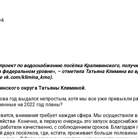
04
 проект по водоснабжению посёлка Крапивинского, получ
федеральном уровне», – отметила Татьяна Климина во вр
е vk.com/klimina_kmo).
винского округа Татьяны Климиной.
нова год выдался непростым, хотя мы все уже привыкли р
ченные на 2022 год планы?
овится, внимания требует каждая сфера. Мы осуществили в
йстве. Конечно, в первую очередь это запуск водоснабже
работали качественно, с соблюдением сроков. Благодаря
 двух посёлков, где, кстати, проживает больше половины 