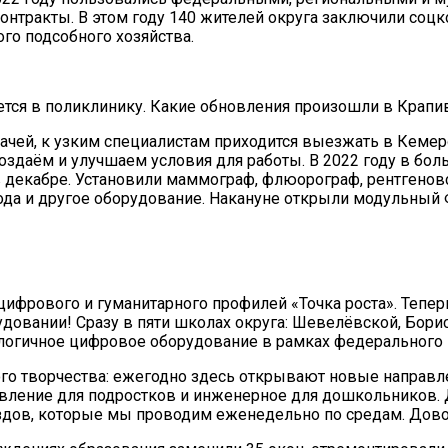
нтракты. В этом году 140 жителей округа заключили соцко
го подсобного хозяйства.
ается в поликлинику. Какие обновления произошли в Крап
рачей, к узким специалистам приходится выезжать в Кем
здаём и улучшаем условия для работы. В 2022 году в бол
 декабре. Установили маммограф, флюорограф, рентгенов
рода и другое оборудование. Накануне открыли модульный
ифрового и гуманитарного профилей «Точка роста». Тепер
довании! Сразу в пяти школах округа: Шевелёвской, Бори
огичное цифровое оборудование в рамках федерального п
го творчества: ежегодно здесь открывают новые направлен
вление для подростков и инженерное для дошкольников.
ездов, которые мы проводим еженедельно по средам. Дов