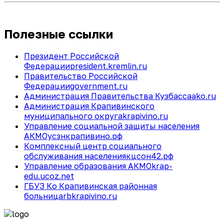
Полезные ссылки
Президент Российской
Федерации
president.kremlin.ru
Правительство Российской
Федерации
government.ru
Администрация Правительства Кузбасса
ako.ru
Администрация Крапивинского
муниципального округа
krapivino.ru
Управление социальной защиты населения
АКМО
усзнкрапивино.рф
Комплексный центр социального
обслуживания населения
кцсон42.рф
Управление образования АКМО
krap-
edu.ucoz.net
ГБУЗ Ко Крапивинская районная
больница
rbkrapivino.ru