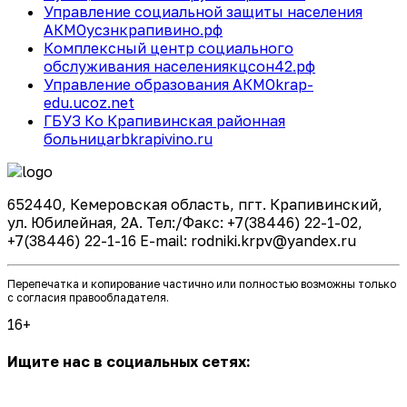
Управление социальной защиты населения
АКМО
усзнкрапивино.рф
Комплексный центр социального
обслуживания населения
кцсон42.рф
Управление образования АКМО
krap-
edu.ucoz.net
ГБУЗ Ко Крапивинская районная
больница
rbkrapivino.ru
652440, Кемеровская область, пгт. Крапивинский,
ул. Юбилейная, 2А. Тел:/Факс: +7(38446) 22-1-02,
+7(38446) 22-1-16 E-mail: rodniki.krpv@yandex.ru
Перепечатка и копирование частично или полностью возможны только
с согласия правообладателя.
16+
Ищите нас в социальных сетях: