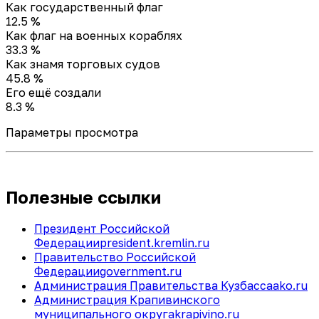
Как государственный флаг
12.5 %
Как флаг на военных кораблях
33.3 %
Как знамя торговых судов
45.8 %
Его ещё создали
8.3 %
Параметры просмотра
Полезные ссылки
Президент Российской
Федерации
president.kremlin.ru
Правительство Российской
Федерации
government.ru
Администрация Правительства Кузбасса
ako.ru
Администрация Крапивинского
муниципального округа
krapivino.ru