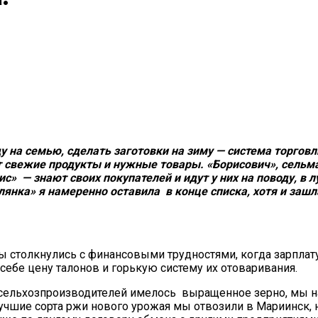
 еду на семью, сделать заготовки на зиму — система торго
ят свежие продукты и нужные товары. «Борисович», сельма
с» — знают своих покупателей и идут у них на поводу, в 
янка» я намеренно оставила в конце списка, хотя и зашла
оды столкнулись с финансовыми трудностями, когда зарпла
себе цену талонов и горькую систему их отоваривания.
 у сельхозпроизводителей имелось выращенное зерно, мы 
лучшие сорта ржи нового урожая мы отвозили в Мариинск,