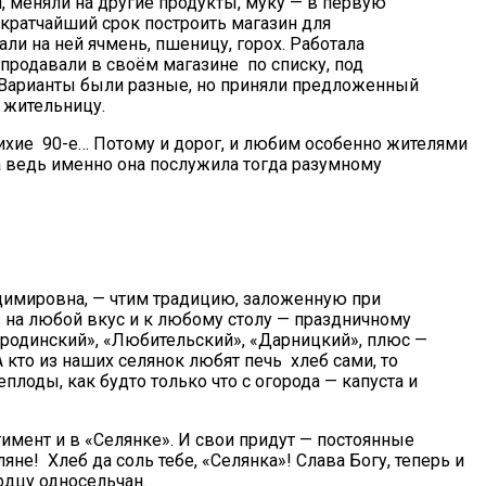
, меняли на другие продукты, муку — в первую
 кратчайший срок построить магазин для
и на ней ячмень, пшеницу, горох. Работала
продавали в своём магазине по списку, под
т? Варианты были разные, но приняли предложенный
 жительницу.
в лихие 90-е… Потому и дорог, и любим особенно жителями
 а ведь именно она послужила тогда разумному
димировна, — чтим традицию, заложенную при
 на любой вкус и к любому столу — праздничному
Бородинский», «Любительский», «Дарницкий», плюс —
 кто из наших селянок любят печь хлеб сами, то
плоды, как будто только что с огорода — капуста и
имент и в «Селянке». И свои придут — постоянные
яне! Хлеб да соль тебе, «Селянка»! Слава Богу, теперь и
рдцу односельчан.