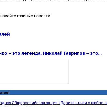
навайте главные новости
алей
о – это легенда. Николай Гаврилов – это...
сное!