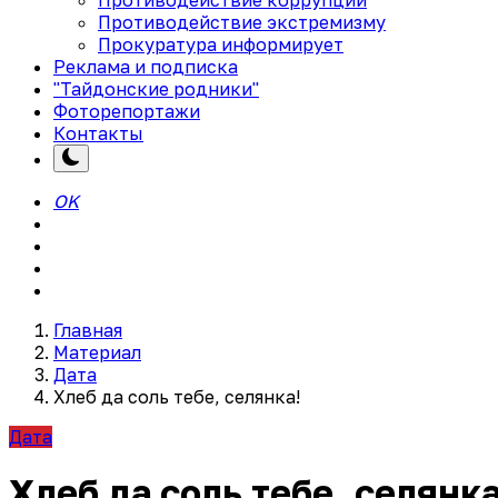
Противодействие экстремизму
Прокуратура информирует
Реклама и подписка
"Тайдонские родники"
Фоторепортажи
Контакты
OK
Главная
Материал
Дата
Хлеб да соль тебе, селянка!
Дата
Хлеб да соль тебе, селянка