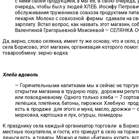
с нами своей продукцией, а мы её, в свою очередь,
очередь, чтобы был у людей ХЛЕБ. Иосифу Петрович
обслуживания тружеников совхоза продуктами питан
пекарня. Молоко с совхозной фермы сдавали на сво
зарплату. Встал вопрос, как назвать этот магазин,
Валентиной Григорьевной Моисеевой — СЕЛЯНКА. Оч
Да, верно, слово селянка, имеет ту же основу, что и сел
села Борисово, этот магазин, организация которого помо
товарообмену: зерно-водка.
Хлеба вдоволь
— Горячительными напитками мы и сейчас не торгу
открытии магазина в трудную пору, дорожим репута
или повседневному. Одного только хлеба — 7 сорто
лепёшки, плетёнки, батоны, пирожки. Хлебную проду
есть в продаже для этого и мука, масло, дрожжи — с
морковка, картошка и лук, огурцы, помидоры.
К празднику села каждый организатор торговли в Борисо
местные покупатели, и гости, кто приедут в село на торже
деньги есть, и товары. Можно и пиво «Батино» купить, в