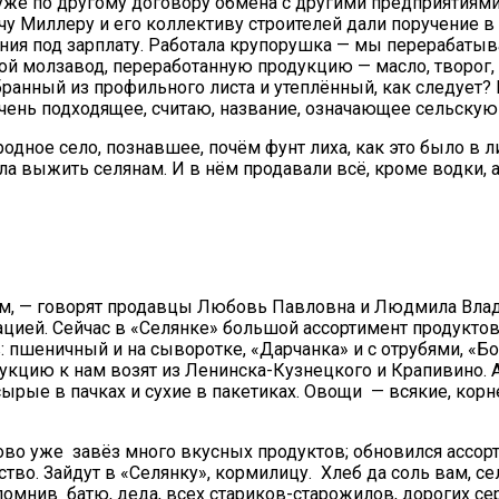
 уже по другому договору обмена с другими предприятиями
у Миллеру и его коллективу строителей дали поручение в
ия под зарплату. Работала крупорушка — мы перерабатывал
й молзавод, переработанную продукцию — масло, творог, 
 собранный из профильного листа и утеплённый, как следуе
ень подходящее, считаю, название, означающее сельскую
о, родное село, познавшее, почём фунт лиха, как это было 
гла выжить селянам. И в нём продавали всё, кроме водки,
ем, — говорят продавцы Любовь Павловна и Людмила Вла
цией. Сейчас в «Селянке» большой ассортимент продуктов
в: пшеничный и на сыворотке, «Дарчанка» и с отрубями, «
кцию к нам возят из Ленинска-Кузнецкого и Крапивино. А
ырые в пачках и сухие в пакетиках. Овощи — всякие, корне
во уже завёз много вкусных продуктов; обновился ассорт
ство. Зайдут в «Селянку», кормилицу. Хлеб да соль вам, сел
спомнив батю, деда, всех стариков-старожилов, дорогих се