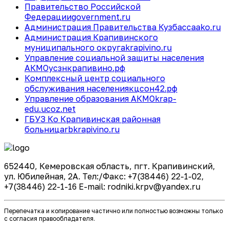
Правительство Российской
Федерации
government.ru
Администрация Правительства Кузбасса
ako.ru
Администрация Крапивинского
муниципального округа
krapivino.ru
Управление социальной защиты населения
АКМО
усзнкрапивино.рф
Комплексный центр социального
обслуживания населения
кцсон42.рф
Управление образования АКМО
krap-
edu.ucoz.net
ГБУЗ Ко Крапивинская районная
больница
rbkrapivino.ru
652440, Кемеровская область, пгт. Крапивинский,
ул. Юбилейная, 2А. Тел:/Факс: +7(38446) 22-1-02,
+7(38446) 22-1-16 E-mail: rodniki.krpv@yandex.ru
Перепечатка и копирование частично или полностью возможны только
с согласия правообладателя.