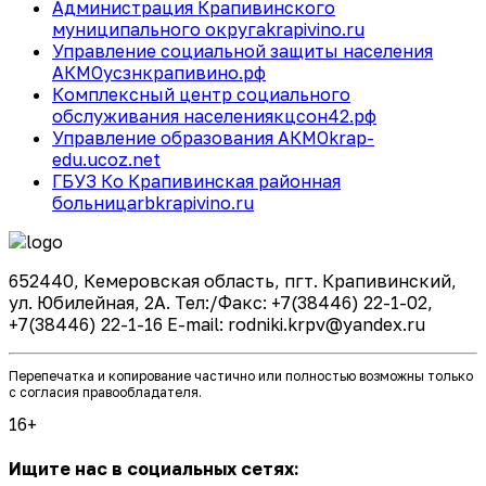
Администрация Крапивинского
муниципального округа
krapivino.ru
Управление социальной защиты населения
АКМО
усзнкрапивино.рф
Комплексный центр социального
обслуживания населения
кцсон42.рф
Управление образования АКМО
krap-
edu.ucoz.net
ГБУЗ Ко Крапивинская районная
больница
rbkrapivino.ru
652440, Кемеровская область, пгт. Крапивинский,
ул. Юбилейная, 2А. Тел:/Факс: +7(38446) 22-1-02,
+7(38446) 22-1-16 E-mail: rodniki.krpv@yandex.ru
Перепечатка и копирование частично или полностью возможны только
с согласия правообладателя.
16+
Ищите нас в социальных сетях: