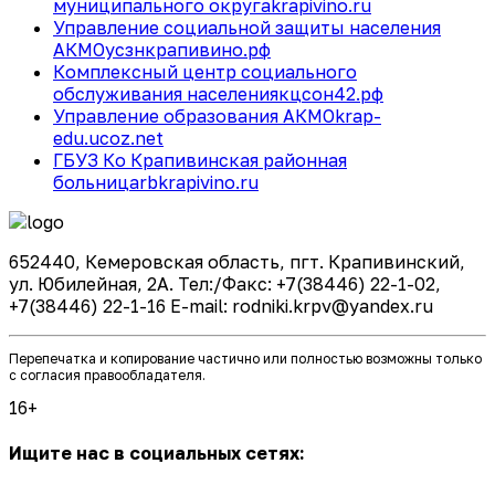
муниципального округа
krapivino.ru
Управление социальной защиты населения
АКМО
усзнкрапивино.рф
Комплексный центр социального
обслуживания населения
кцсон42.рф
Управление образования АКМО
krap-
edu.ucoz.net
ГБУЗ Ко Крапивинская районная
больница
rbkrapivino.ru
652440, Кемеровская область, пгт. Крапивинский,
ул. Юбилейная, 2А. Тел:/Факс: +7(38446) 22-1-02,
+7(38446) 22-1-16 E-mail: rodniki.krpv@yandex.ru
Перепечатка и копирование частично или полностью возможны только
с согласия правообладателя.
16+
Ищите нас в социальных сетях: