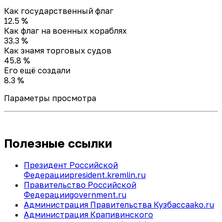
Как государственный флаг
12.5 %
Как флаг на военных кораблях
33.3 %
Как знамя торговых судов
45.8 %
Его ещё создали
8.3 %
Параметры просмотра
Полезные ссылки
Президент Российской
Федерации
president.kremlin.ru
Правительство Российской
Федерации
government.ru
Администрация Правительства Кузбасса
ako.ru
Администрация Крапивинского