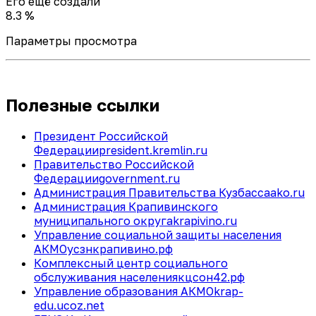
Его ещё создали
8.3 %
Параметры просмотра
Полезные ссылки
Президент Российской
Федерации
president.kremlin.ru
Правительство Российской
Федерации
government.ru
Администрация Правительства Кузбасса
ako.ru
Администрация Крапивинского
муниципального округа
krapivino.ru
Управление социальной защиты населения
АКМО
усзнкрапивино.рф
Комплексный центр социального
обслуживания населения
кцсон42.рф
Управление образования АКМО
krap-
edu.ucoz.net