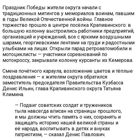
Праздник Победы жители округа начали с
традиционных митингов у мемориалов воинам, павшим
в годы Великой Отечественной войны. Главное
торжество прошло в центре посёлка Крапивинского: в
большую колонну выстроились работники предприятий,
организаций и учреждений, все с яркими воздушными
шарами, георгиевскими лентами на груди и радостными
улыбками на лицах. Открыли парад ретроавтомобили и
мотоциклисты — участники соревнований по
мотокроссу, закрывали колонну курсанты из Кемерова.
Смена почётного караула, возложение цветов и тёплые
поздравления — к жителям округа обратился
заместитель председателя Правительства Кузбасса
Денис Ильин, глава Крапивинского округа Татьяна
Климина.
— Подвиг советских солдат и тружеников
тыла навсегда вписан на страницы прошлого,
и мы должны чтить память о них, сохранять и
защищать историю нашей великой страны и
её народа, воспитывать в детях и внуках
патриотизм, — сказал Денис Павлович.