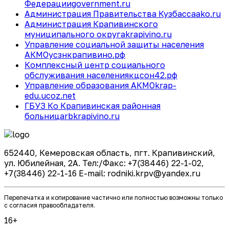
Федерации
government.ru
Администрация Правительства Кузбасса
ako.ru
Администрация Крапивинского
муниципального округа
krapivino.ru
Управление социальной защиты населения
АКМО
усзнкрапивино.рф
Комплексный центр социального
обслуживания населения
кцсон42.рф
Управление образования АКМО
krap-
edu.ucoz.net
ГБУЗ Ко Крапивинская районная
больница
rbkrapivino.ru
652440, Кемеровская область, пгт. Крапивинский,
ул. Юбилейная, 2А. Тел:/Факс: +7(38446) 22-1-02,
+7(38446) 22-1-16 E-mail: rodniki.krpv@yandex.ru
Перепечатка и копирование частично или полностью возможны только
с согласия правообладателя.
16+