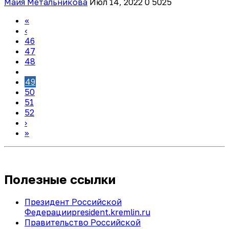
Майя Метальникова
Июл 14, 2022
0
5025
«
‹
46
47
48
49
50
51
52
›
»
Полезные ссылки
Президент Российской
Федерации
president.kremlin.ru
Правительство Российской