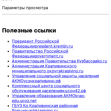
Параметры просмотра
Полезные ссылки
Президент Российской
Федерации
president.kremlin.ru
Правительство Российской
Федерации
government.ru
Администрация Правительства Кузбасса
ako.ru
Администрация Крапивинского
муниципального округа
krapivino.ru
Управление социальной защиты населения
АКМО
усзнкрапивино.рф
Комплексный центр социального
обслуживания населения
кцсон42.рф
Управление образования АКМО
krap-
edu.ucoz.net
ГБУЗ Ко Крапивинская районная
больница
rbkrapivino.ru