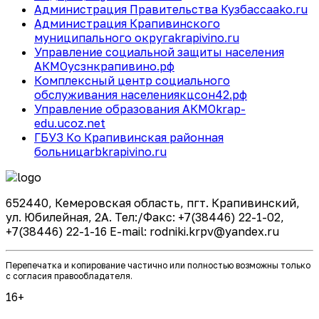
Администрация Правительства Кузбасса
ako.ru
Администрация Крапивинского
муниципального округа
krapivino.ru
Управление социальной защиты населения
АКМО
усзнкрапивино.рф
Комплексный центр социального
обслуживания населения
кцсон42.рф
Управление образования АКМО
krap-
edu.ucoz.net
ГБУЗ Ко Крапивинская районная
больница
rbkrapivino.ru
652440, Кемеровская область, пгт. Крапивинский,
ул. Юбилейная, 2А. Тел:/Факс: +7(38446) 22-1-02,
+7(38446) 22-1-16 E-mail: rodniki.krpv@yandex.ru
Перепечатка и копирование частично или полностью возможны только
с согласия правообладателя.
16+