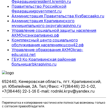
Федерации
president.kremlin.ru
Правительство Российской
Федерации
government.ru
Администрация Правительства Кузбасса
ako.ru
Администрация Крапивинского
муниципального округа
krapivino.ru
Управление социальной защиты населения
АКМО
усзнкрапивино.рф
Комплексный центр социального
обслуживания населения
кцсон42.рф
Управление образования АКМО
krap-
edu.ucoz.net
ГБУЗ Ко Крапивинская районная
больница
rbkrapivino.ru
652440, Кемеровская область, пгт. Крапивинский,
ул. Юбилейная, 2А. Тел:/Факс: +7(38446) 22-1-02,
+7(38446) 22-1-16 E-mail: rodniki.krpv@yandex.ru
Перепечатка и копирование частично или полностью возможны только
с согласия правообладателя.