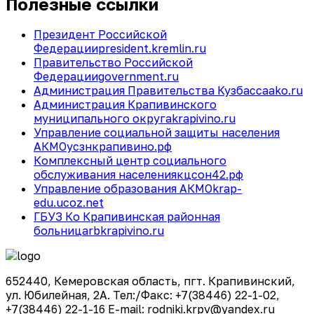
Полезные ссылки
Президент Российской
Федерации
president.kremlin.ru
Правительство Российской
Федерации
government.ru
Администрация Правительства Кузбасса
ako.ru
Администрация Крапивинского
муниципального округа
krapivino.ru
Управление социальной защиты населения
АКМО
усзнкрапивино.рф
Комплексный центр социального
обслуживания населения
кцсон42.рф
Управление образования АКМО
krap-
edu.ucoz.net
ГБУЗ Ко Крапивинская районная
больница
rbkrapivino.ru
652440, Кемеровская область, пгт. Крапивинский,
ул. Юбилейная, 2А. Тел:/Факс: +7(38446) 22-1-02,
+7(38446) 22-1-16 E-mail: rodniki.krpv@yandex.ru