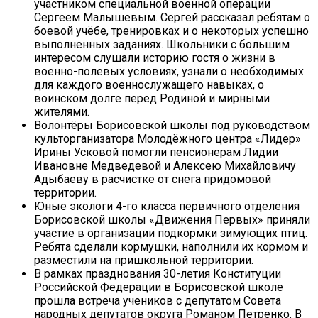
участником специальной военной операции
Сергеем Малышевым. Сергей рассказал ребятам о
боевой учёбе, тренировках и о некоторых успешно
выполненных заданиях. Школьники с большим
интересом слушали историю гостя о жизни в
военно-полевых условиях, узнали о необходимых
для каждого военнослужащего навыках, о
воинском долге перед Родиной и мирными
жителями.
Волонтёры Борисовской школы под руководством
культорганизатора Молодёжного центра «Лидер»
Ирины Усковой помогли пенсионерам Лидии
Ивановне Медведевой и Алексею Михайловичу
Адыбаеву в расчистке от снега придомовой
территории.
Юные экологи 4-го класса первичного отделения
Борисовской школы «Движения Первых» приняли
участие в организации подкормки зимующих птиц.
Ребята сделали кормушки, наполнили их кормом и
разместили на пришкольной территории.
В рамках празднования 30-летия Конституции
Российской Федерации в Борисовской школе
прошла встреча учеников с депутатом Совета
народных депутатов округа Романом Петренко. В