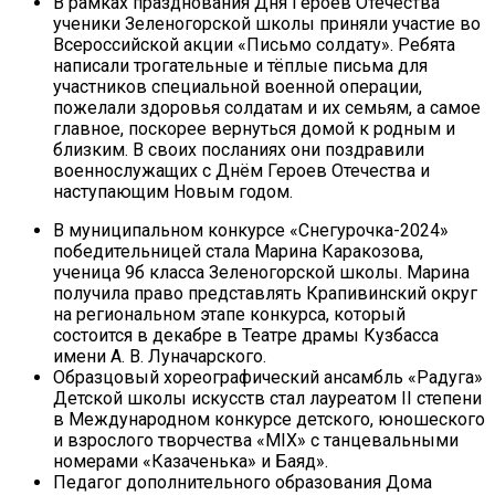
В рамках празднования Дня Героев Отечества
ученики Зеленогорской школы приняли участие во
Всероссийской акции «Письмо солдату». Ребята
написали трогательные и тёплые письма для
участников специальной военной операции,
пожелали здоровья солдатам и их семьям, а самое
главное, поскорее вернуться домой к родным и
близким. В своих посланиях они поздравили
военнослужащих с Днём Героев Отечества и
наступающим Новым годом.
В муниципальном конкурсе «Снегурочка-2024»
победительницей стала Марина Каракозова,
ученица 9б класса Зеленогорской школы. Марина
получила право представлять Крапивинский округ
на региональном этапе конкурса, который
состоится в декабре в Театре драмы Кузбасса
имени А. В. Луначарского.
Образцовый хореографический ансамбль «Радуга»
Детской школы искусств стал лауреатом II степени
в Международном конкурсе детского, юношеского
и взрослого творчества «MIX» с танцевальными
номерами «Казаченька» и Баяд».
Педагог дополнительного образования Дома