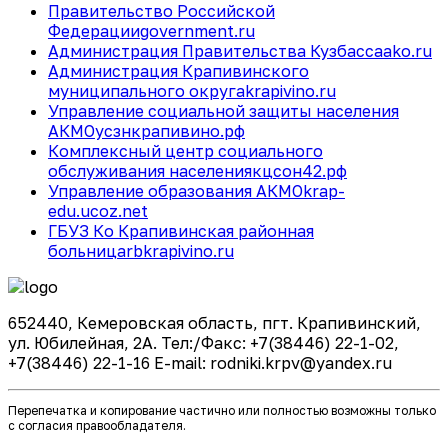
Правительство Российской
Федерации
government.ru
Администрация Правительства Кузбасса
ako.ru
Администрация Крапивинского
муниципального округа
krapivino.ru
Управление социальной защиты населения
АКМО
усзнкрапивино.рф
Комплексный центр социального
обслуживания населения
кцсон42.рф
Управление образования АКМО
krap-
edu.ucoz.net
ГБУЗ Ко Крапивинская районная
больница
rbkrapivino.ru
652440, Кемеровская область, пгт. Крапивинский,
ул. Юбилейная, 2А. Тел:/Факс: +7(38446) 22-1-02,
+7(38446) 22-1-16 E-mail: rodniki.krpv@yandex.ru
Перепечатка и копирование частично или полностью возможны только
с согласия правообладателя.