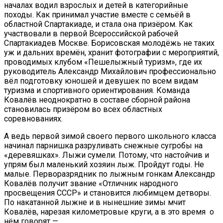
началах водил взрослых и детей в категорийные
походы. Как принимал участие вместе с семьёй в
областной Спартакиаде, и стала она призёром. Как
участвовали в первой Всероссийской рабочей
Спартакиадев Москве. Борисовская молодёжь не таких
уж и дальних времён, хранит фотографии с мероприятий,
проводимых клубом «Пешелыжный туризм», где их
руководитель Александр Михайлович профессионально
вёл подготовку юношей и девушек по всем видам
туризма и спортивного ориентирования. Команда
Ковалёв неоднократно в составе сборной района
становилась призёром во всех областных
соревнованиях.
А ведь первой зимой своего первого школьного класса
начинал парнишка разруливать снежные сугробы на
«деревяшках». Лыжи сумели. Потому, что настойчив и
упрям был маленький хозяин лыж. Пройдут годы. Не
малые. Перворазрядник по лыжным гонкам Александр
Ковалёв получит звание «Отличник народного
просвещения СССР» и становится любимцем детворы.
По накатанной лыжне и в нынешние зимы мчит
Ковалёв, нарезая километровые круги, а в это время о
нём говорят —