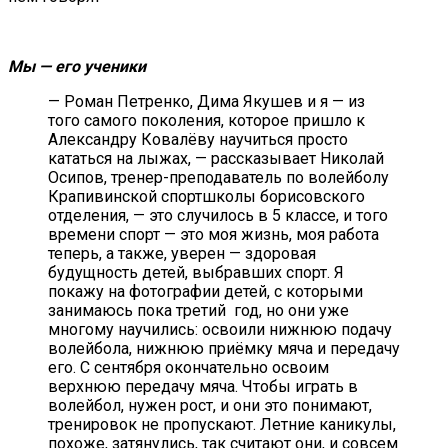
Мы — его ученики
— Роман Петренко, Дима Якушев и я — из
того самого поколения, которое пришло к
Александру Ковалёву научиться просто
кататься на лыжах, — рассказывает Николай
Осипов, тренер-преподаватель по волейболу
Крапивинской спортшколы борисовского
отделения, — это случилось в 5 классе, и того
времени спорт — это моя жизнь, моя работа
теперь, а также, уверен — здоровая
будущность детей, выбравших спорт. Я
покажу на фотографии детей, с которыми
занимаюсь пока третий год, но они уже
многому научились: освоили нижнюю подачу
волейбола, нижнюю приёмку мяча и передачу
его. С сентября окончательно освоим
верхнюю передачу мяча. Чтобы играть в
волейбол, нужен рост, и они это понимают,
тренировок не пропускают. Летние каникулы,
похоже, затянулись, так считают они, и совсем