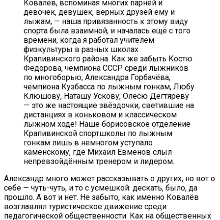
Ковалёв, вспоминая многих парней и
девочек, девушек, верных друзей ему и
лыжам, — наша привязанность к этому виду
спорта была взаимной, и началась ещё с того
времени, когда я работал учителем
физкультуры в разных школах
Крапивинского района. Как же забыть Костю
Фёдорова, чемпиона СССР среди лыжников
по многоборью, Александра Горбачёва,
чемпиона Кузбасса по лыжным гонкам, Любу
Клюшову, Наташу Ускову, Олесю Дегтярёву
— это же настоящие звёздочки, светившие на
дистанциях в коньковом и классическом
лыжном ходе! Наше борисовское отделение
Крапивинской спортшколы по лыжным
гонкам лишь в немногом уступало
каменскому, где Михаил Евменов слыл
непревзойдённым тренером и лидером.
Александр много может рассказывать о других, но вот о
себе — чуть-чуть, и то с усмешкой: дескать, было, да
прошло. А вот и нет. Не забыто, как именно Ковалёв
возглавлял туристическое движение среди
педагогической общественности. Как на общественных