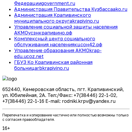
Федерации
government.ru
Администрация Правительства Кузбасса
ako.ru
Администрация Крапивинского
муниципального округа
krapivino.ru
Управление социальной защиты населения
АКМО
усзнкрапивино.рф
Комплексный центр социального
обслуживания населения
кцсон42.рф
Управление образования АКМО
krap-
edu.ucoz.net
ГБУЗ Ко Крапивинская районная
больница
rbkrapivino.ru
652440, Кемеровская область, пгт. Крапивинский,
ул. Юбилейная, 2А. Тел:/Факс: +7(38446) 22-1-02,
+7(38446) 22-1-16 E-mail: rodniki.krpv@yandex.ru
Перепечатка и копирование частично или полностью возможны только
с согласия правообладателя.
16+