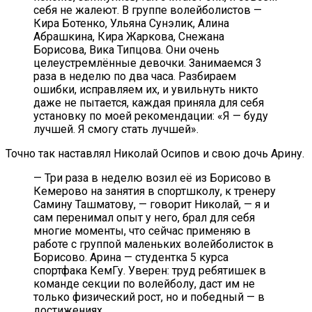
себя не жалеют. В группе волейболистов —
Кира Ботенко, Ульяна Сунэлик, Алина
Абрашкина, Кира Жаркова, Снежана
Борисова, Вика Типцова. Они очень
целеустремлённые девочки. Занимаемся 3
раза в неделю по два часа. Разбираем
ошибки, исправляем их, и увильнуть никто
даже не пытается, каждая приняла для себя
установку по моей рекомендации: «Я — буду
лучшей. Я смогу стать лучшей».
Точно так наставлял Николай Осипов и свою дочь Арину.
— Три раза в неделю возил её из Борисово в
Кемерово на занятия в спортшколу, к тренеру
Самину Ташматову, — говорит Николай, — я и
сам перенимал опыт у него, брал для себя
многие моменты, что сейчас применяю в
работе с группой маленьких волейболисток в
Борисово. Арина — студентка 5 курса
спортфака КемГу. Уверен: труд ребятишек в
команде секции по волейболу, даст им не
только физический рост, но и победный — в
достижениях.