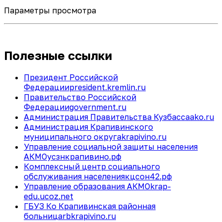
Параметры просмотра
Полезные ссылки
Президент Российской
Федерации
president.kremlin.ru
Правительство Российской
Федерации
government.ru
Администрация Правительства Кузбасса
ako.ru
Администрация Крапивинского
муниципального округа
krapivino.ru
Управление социальной защиты населения
АКМО
усзнкрапивино.рф
Комплексный центр социального
обслуживания населения
кцсон42.рф
Управление образования АКМО
krap-
edu.ucoz.net
ГБУЗ Ко Крапивинская районная
больница
rbkrapivino.ru