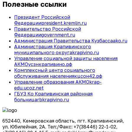
Полезные ссылки
Президент Российской
Федерации
president.kremlin.ru
Правительство Российской
Федерации
government.ru
Администрация Правительства Кузбасса
ako.ru
Администрация Крапивинского
муниципального округа
krapivino.ru
Управление социальной защиты населения
АКМО
усзнкрапивино.рф
Комплексный центр социального
обслуживания населения
кцсон42.рф
Управление образования АКМО
krap-
edu.ucoz.net
ГБУЗ Ко Крапивинская районная
больница
rbkrapivino.ru
652440, Кемеровская область, пгт. Крапивинский,
ул. Юбилейная, 2А. Тел:/Факс: +7(38446) 22-1-02,