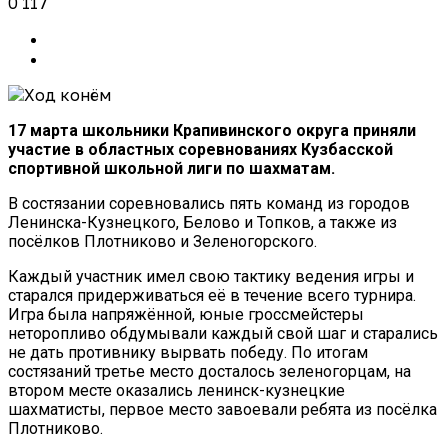
0
117
17 марта школьники Крапивинского округа приняли
участие в областных соревнованиях Кузбасской
спортивной школьной лиги по шахматам.
В состязании соревновались пять команд из городов
Ленинска-Кузнецкого, Белово и Топков, а также из
посёлков Плотниково и Зеленогорского.
Каждый участник имел свою тактику ведения игры и
старался придерживаться её в течение всего турнира.
Игра была напряжённой, юные гроссмейстеры
неторопливо обдумывали каждый свой шаг и старались
не дать противнику вырвать победу. По итогам
состязаний третье место досталось зеленогорцам, на
втором месте оказались ленинск-куз
нецкие
шахматисты, первое ме
сто завоевали ребята из посёлка
Плотниково.