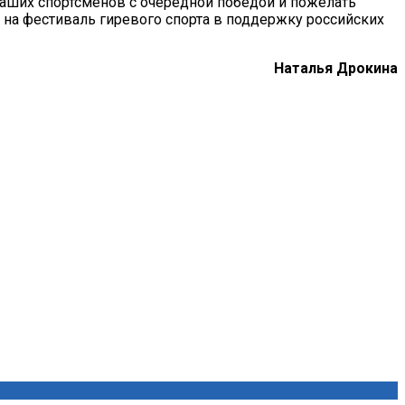
наших спортсменов с очередной победой и пожелать
 на фестив
аль гиревого спорта в поддержку российских
Наталья Дрокина