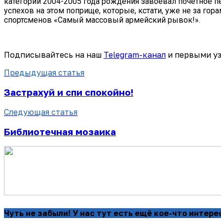
категории 2004-2005 года рождения завоевал почётное 
успехов на этом поприще, которые, кстати, уже не за гор
спортсменов «Самый массовый армейский рывок!».
Подписывайтесь на наш
Telegram-канал
и первыми уз
Предыдущая статья
Застрахуй и спи спокойно!
Следующая статья
Библиотечная мозаика
Чуть не забыли! У нас тут есть ещё кое-что интере