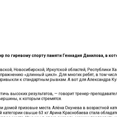
ир по гиревому спорту памяти Геннадия Данилова, в ко
овской, Новосибирской, Иркутской областей, Республики Х
упражнению «длинный цикл». Для многих ребят, в том чис
привыкли к стандартным рывкам. А вот для Александра К
тичь высоких результатов, — говорит тренер-преподавател
 вершины, к которым стремятся.
 домой призовые места. Алёна Окунева в возрастной катег
ой категории свыше 63 кг Арина Краснобаева стала облада