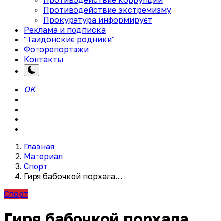
Противодействие экстремизму
Прокуратура информирует
Реклама и подписка
"Тайдонские родники"
Фоторепортажи
Контакты
OK
Главная
Материал
Спорт
Гиря бабочкой порхала…
Спорт
Гиря бабочкой порхала…