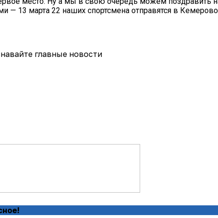
первое место. Ну а мы в свою очередь можем поздравить 
ами — 13 марта 22 наших спортсмена отправятся в Кемерово
навайте главные новости
сное!