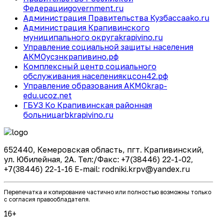
Федерации
government.ru
Администрация Правительства Кузбасса
ako.ru
Администрация Крапивинского
муниципального округа
krapivino.ru
Управление социальной защиты населения
АКМО
усзнкрапивино.рф
Комплексный центр социального
обслуживания населения
кцсон42.рф
Управление образования АКМО
krap-
edu.ucoz.net
ГБУЗ Ко Крапивинская районная
больница
rbkrapivino.ru
652440, Кемеровская область, пгт. Крапивинский,
ул. Юбилейная, 2А. Тел:/Факс: +7(38446) 22-1-02,
+7(38446) 22-1-16 E-mail: rodniki.krpv@yandex.ru
Перепечатка и копирование частично или полностью возможны только
с согласия правообладателя.
16+