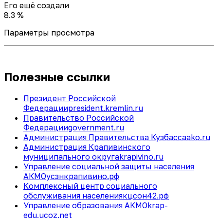
Его ещё создали
8.3 %
Параметры просмотра
Полезные ссылки
Президент Российской
Федерации
president.kremlin.ru
Правительство Российской
Федерации
government.ru
Администрация Правительства Кузбасса
ako.ru
Администрация Крапивинского
муниципального округа
krapivino.ru
Управление социальной защиты населения
АКМО
усзнкрапивино.рф
Комплексный центр социального
обслуживания населения
кцсон42.рф
Управление образования АКМО
krap-
edu.ucoz.net