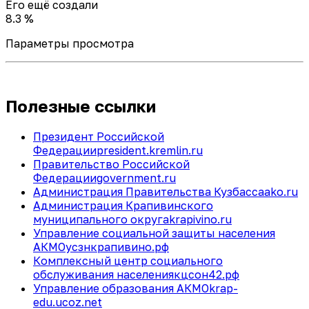
Его ещё создали
8.3 %
Параметры просмотра
Полезные ссылки
Президент Российской
Федерации
president.kremlin.ru
Правительство Российской
Федерации
government.ru
Администрация Правительства Кузбасса
ako.ru
Администрация Крапивинского
муниципального округа
krapivino.ru
Управление социальной защиты населения
АКМО
усзнкрапивино.рф
Комплексный центр социального
обслуживания населения
кцсон42.рф
Управление образования АКМО
krap-
edu.ucoz.net