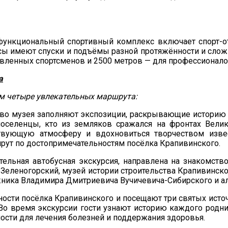
функциональный спортивный комплекс включает спорт-от
ссы имеют спуски и подъёмы
разной протяжённости и сложн
вленных спортсменов и 2500 метров — для профессионало
а
ям четыре увлекательных маршрута:
тво музея заполняют экспозиции, раскрывающие историю и
оселенцы, кто из земляков сражался на фронтах Вели
тствующую атмосферу и вдохновиться творчеством изв
рут по достопримечательностям посёлка Крапивинского.
ательная автобусная экскурсия, направлена на знакомст
Зеленогорский, музей истории строительства Крапивинско
жника Владимира Дмитриевича Вучичевича-Сибирского и а
ности посёлка Крапивинского и посещают три святых исто
Во время экскурсии гости узнают историю каждого родни
ности для лечения болезней и поддержания здоровья.