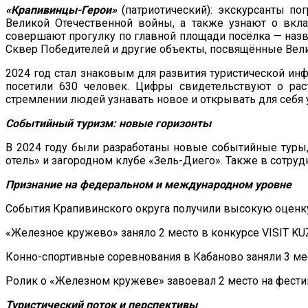
«Крапивинцы-Герои»
(патриотический): экскурсанты п
Великой Отечественной войны, а также узнают о вкл
совершают прогулку по главной площади посёлка — назва
Сквер Победителей и другие объекты, посвящённые Вел
2024 год стал знаковым для развития туристической ин
посетили 630 человек. Цифры свидетельствуют о рас
стремлении людей узнавать новое и открывать для себя 
Событийный туризм: новые горизонты
В 2024 году были разработаны новые событийные туры,
отель» и загородном клубе «Зель-Диего». Также в сотр
Признание на федеральном и международном уровне
События Крапивинского округа получили высокую оценку
«Железное кружево» заняло 2 место в конкурсе VISIT KUZ
Конно-спортивные соревнования в Кабаново заняли 3 мес
Ролик о «Железном кружеве» завоевал 2 место на фести
Туристический поток и перспективы