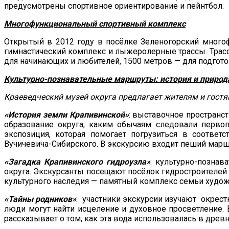
предусмотрены спортивное ориентирование и пейнтбол.
Многофункциональный спортивный комплекс
Открытый в 2012 году в посёлке Зеленогорский много
гимнастический комплекс и лыжеролерные трассы. Тра
для начинающих и любителей, 1500
метров — для подгото
Культурно-познавательные маршруты
:
история и природ
Краеведческий музей округа предлагает жителям и гост
«История земли Крапивинской»
: выставочное пространс
образование округа, каким обычаям следовали первоп
экспозиция, которая помогает погрузиться в соотве
Вучичевича-Сибирского. В экскурсию входит пеший марш
«Загадка Крапивинского гидроузла»
: культурно-познав
округа. Экскурсанты посещают посёлок гидростроителей 
культурного наследия — памятный комплекс семьи худо
«Тайны родников»
: участники экскурсии изучают окрест
люди могут найти исцеление и духовное просветление. 
рассказывает о том, как эта вода использовалась в древ