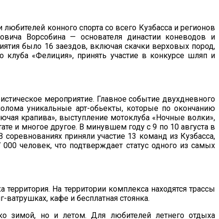
 любителей конного спорта со всего Кузбасса и регионов
новича Ворсобина — основателя династии коневодов и
иятия было 16 заездов, включая скачки верховых пород,
о клуба «Фелиция», принять участие в конкурсе шляп и
уристическое мероприятие. Главное событие двухдневного
лолома уникальные арт-обьекты, которые по окончанию
лючая крапива», выступление мотоклуба «Ночные волки»,
те и многое другое. В минувшем году с 9 по 10 августа в
 соревнованиях приняли участие 13 команд из Кузбасса,
 000 человек, что подтверждает статус одного из самых
а территория. На территории комплекса находятся трассы
г-ватрушках, кафе и бесплатная стоянка.
ко зимой, но и летом. Для любителей летнего отдыха