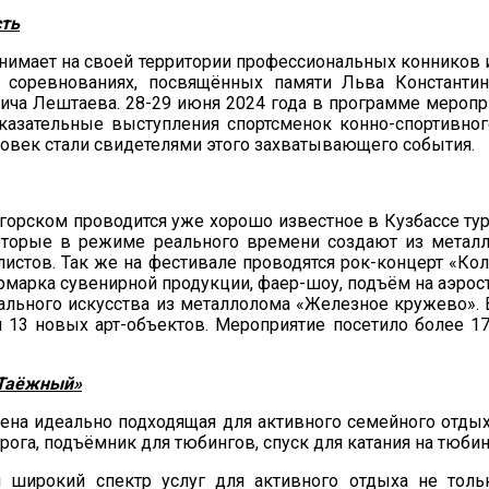
ть
нимает на своей территории профессиональных конников и
 соревнованиях, посвящённых памяти Льва Константи
ича Лештаева. 28-29 июня 2024 года в программе меропр
казательные выступления спортсменок конно-спортивног
ловек стали свидетелями этого захватывающего события.
ногорском проводится уже хорошо известное в Кузбассе т
которые в режиме реального времени создают из метал
истов. Так же на фестивале проводятся рок-концерт «Ко
арка сувенирной продукции, фаер-шоу, подъём на аэроста
льного искусства из металлолома «Железное кружево». В
и 13 новых арт-объектов. Мероприятие посетило более 17
Таёжный»
ена идеально подходящая для активного семейного отдых
рога, подъёмник для тюбингов, спуск для катания на тюбин
 широкий спектр услуг для активного отдыха не толь