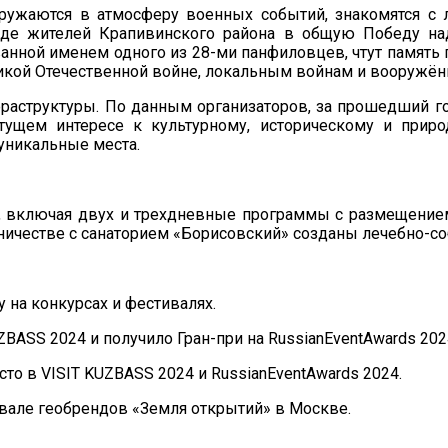
огружаются в атмосферу военных событий, знакомятся 
аде жителей Крапивинского района в общую Победу н
нной именем одного из 28-ми панфиловцев, чтут память 
икой Отечественной войне, локальным войнам и вооружё
фраструктуры. По данным организаторов, за прошедший 
тущем интересе к культурному, историческому и приро
уникальные места.
 включая двух и трехдневные программы с размещением
удничестве с санаторием «Борисовский» созданы лечебно-
 на конкурсах и фестивалях.
BASS 2024 и получило Гран-при на RussianEventAwards 202
то в VISIT KUZBASS 2024 и RussianEventAwards 2024.
вале геобрендов «Земля открытий» в Москве.