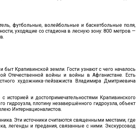
ель, фут
больные, волейбольные и баскетбольные поля,
ости, уходящие со стадиона в лесную зону: 800 метров —
в.
 быт Крапивинской земли. Гости узнают с чего началось
кой Отечественной войны и войны в Афганистане. Есть
естного художника-пейзажиста Владимира Дмитриевича
во с историей и достопримечательностями Крапивинского
го гидроузла, плотину незавершённого гидроузла, объект
ллею Интернационалистов.
чника. Эти источники считаются священными местами, где
ка, легенды и предания, связанные с ними. Экскурсовод