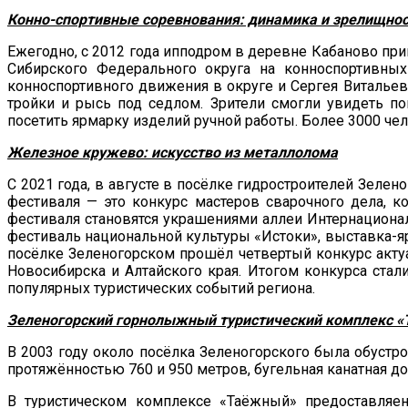
Конно-спортивные соревнования:
динамика и зрелищнос
Ежегодно, с 2012 года ипподром в деревне Кабаново при
Сибирского Федерального округа на конноспортивных
конноспортивного движения в округе и Сергея Витальев
тройки и рысь под седлом. Зрители смогли увидеть по
посетить ярмарку изделий ручной работы. Более 3000 че
Железное кружево
: искусство из металлолома
С 2021 года, в августе в посёлке гидростроителей Зеле
фестиваля — это конкурс мастеров сварочного дела, 
фестиваля становятся украшениями аллеи Интернационал
фестиваль национальной культуры «Истоки», выставка-ярм
посёлке Зеленогорском прошёл четвертый конкурс актуа
Новосибирска и Алтайского края. Итогом конкурса стал
популярных туристических событий региона.
Зеленогорский горнолыжный туристический комплекс
«
В 2003 году около посёлка Зеленогорского была обустро
протяжённостью 760 и 950 метров, бугельная канатная до
В туристическом комплексе «Таёжный» предоставляен