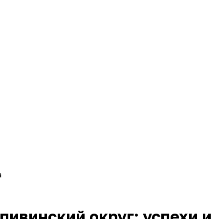
а
пивинский округ: успехи и