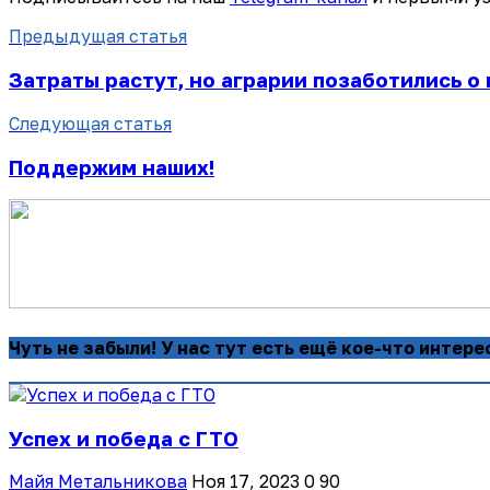
Предыдущая статья
Затраты растут, но аграрии позаботились о
Следующая статья
Поддержим наших!
Чуть не забыли! У нас тут есть ещё кое-что интере
Успех и победа с ГТО
Майя Метальникова
Ноя 17, 2023
0
90