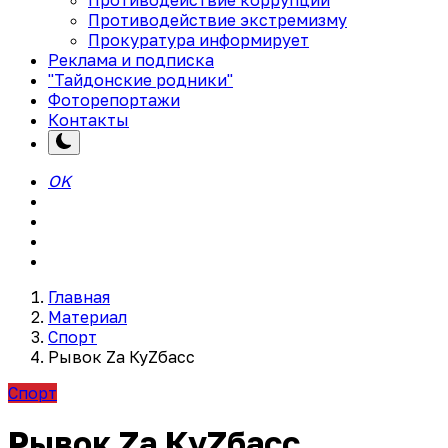
Противодействие экстремизму
Прокуратура информирует
Реклама и подписка
"Тайдонские родники"
Фоторепортажи
Контакты
OK
Главная
Материал
Спорт
Рывок Zа КуZбасс
Спорт
Рывок Zа КуZбасс