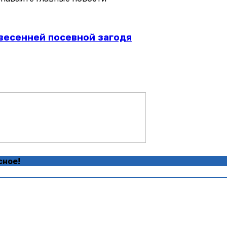
 весенней посевной загодя
сное!