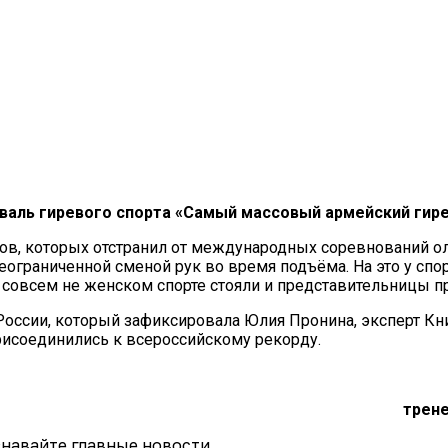
валь гиревого спорта «Самый массовый армейский гире
в, которых отстранил от международных соревнований оли
еограниченной сменой рук во время подъёма. На это у спо
 совсем не женском спорте стояли и представительницы пр
оссии, который зафиксировала Юлия Пронина, эксперт Книг
рисоединились к всероссийскому рекорду.
трене
навайте главные новости