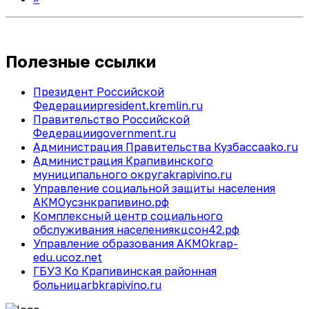
Полезные ссылки
Президент Российской
Федерации
president.kremlin.ru
Правительство Российской
Федерации
government.ru
Администрация Правительства Кузбасса
ako.ru
Администрация Крапивинского
муниципального округа
krapivino.ru
Управление социальной защиты населения
АКМО
усзнкрапивино.рф
Комплексный центр социального
обслуживания населения
кцсон42.рф
Управление образования АКМО
krap-
edu.ucoz.net
ГБУЗ Ко Крапивинская районная
больница
rbkrapivino.ru