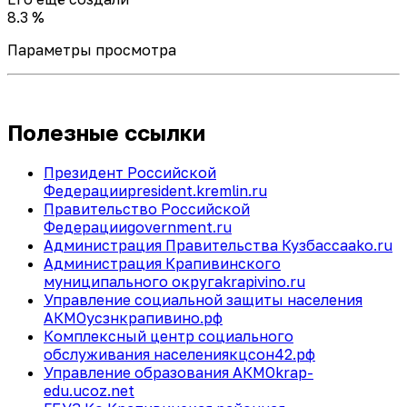
8.3 %
Параметры просмотра
Полезные ссылки
Президент Российской
Федерации
president.kremlin.ru
Правительство Российской
Федерации
government.ru
Администрация Правительства Кузбасса
ako.ru
Администрация Крапивинского
муниципального округа
krapivino.ru
Управление социальной защиты населения
АКМО
усзнкрапивино.рф
Комплексный центр социального
обслуживания населения
кцсон42.рф
Управление образования АКМО
krap-
edu.ucoz.net