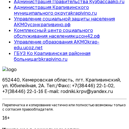
Администрация Правительства Кузбасса
ako.ru
Администрация Крапивинского
муниципального округа
krapivino.ru
Управление социальной защиты населения
АКМО
усзнкрапивино.рф
Комплексный центр социального
обслуживания населения
кцсон42.рф
Управление образования АКМО
krap-
edu.ucoz.net
ГБУЗ Ко Крапивинская районная
больница
rbkrapivino.ru
652440, Кемеровская область, пгт. Крапивинский,
ул. Юбилейная, 2А. Тел:/Факс: +7(38446) 22-1-02,
+7(38446) 22-1-16 E-mail: rodniki.krpv@yandex.ru
Перепечатка и копирование частично или полностью возможны только
с согласия правообладателя.
16+