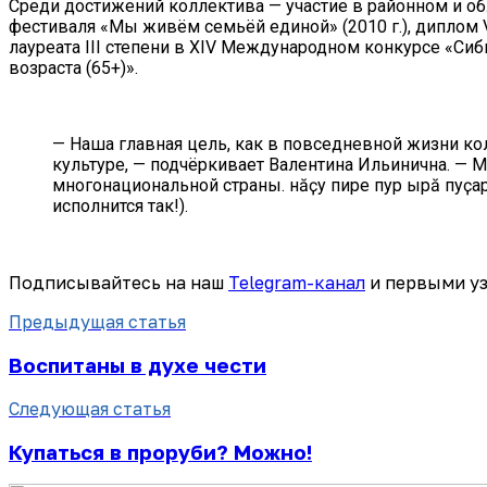
Среди достижений коллектива — участие в районном и обл
фестиваля «Мы живём семьёй единой» (2010 г.), диплом 
лауреата III степени в XIV Международном конкурсе «Си
возраста (65+)».
— Наша главная цель, как в повседневной жизни кол
культуре, — подчёркивает Валентина Ильинична. —
многонациональной страны. Ӑнӑҫу пире пур ырӑ пуҫар
исполнится так!).
Подписывайтесь на наш
Telegram-канал
и первыми уз
Предыдущая статья
Воспитаны в духе чести
Следующая статья
Купаться в проруби? Можно!