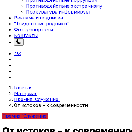
Противодействие экстремизму
Прокуратура информирует
Реклама и подписка
"Тайдонские родники"
Фоторепортажи
Контакты
OK
Главная
Материал
Премия "Служение"
От истоков – к современности
Премия "Служение"
От истоков – к современно