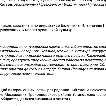
2026 год, объявленный Президентом Владимиром Путиным 
енников, созданный по инициативе Валентины Ильиничны Н
уляризации в массах чувашской культуры.
зговаривали на чувашском языке, а мы в большинстве своём
исполнении старших. Осознав, что наша культура находитс
 отправились по домам нашего родного посёлка Каменный.
сцене, проводить творческие мастер-классы по ремёслам,
Сегодня наш ансамбль претерпевает второе рождение. Об
дают нам сил двигаться вперёд. Галина Леонидовна взяла 
ав руководителем коллектива.
ий ветеран сцены, сотни раз радовавший своим искусство
лом Михайловка Прокопьевского района. Установлено тесн
 общаются, делятся знаниями и опытом.