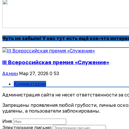
Чуть не забыли! У нас тут есть ещё кое-что интере
III Всероссийская премия «Служение»
Админ
Мар 27, 2026
0
53
Комментарии
Администрация сайта не несет ответственности за 
Запрещены проявления любой грубости, личные оско
удалены, а пользователи заблокированы.
Имя
Электронное письмо