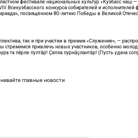
астном фестивале национальных культур «Кузбасс наш — об
VIII Всекузбасского конкурса собирателей и исполнителе
бириада», посвящённом 80-летию Победы в Великой Отече
лектива, так и при участии в премии «Служение», — распро
 Мы стремимся привлечь новых участников, особенно моло
ура та пӗрле пултӑр! Ҫапла пурнӑҫлантӑр! (Пусть удача соп
навайте главные новости