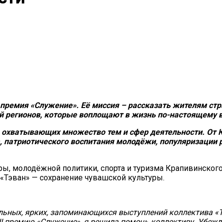
 премия «Служение». Её миссия – рассказать жителям ст
й регионов, которые воплощают в жизнь по-настоящему
, охватывающих множество тем и сфер деятельности. От 
а, патриотического воспитания молодёжи, популяризации
ы, молодёжной политики, спорта и туризма Крапивинског
Тэван» — сохранение чувашской культуры.
льных, ярких, запоминающихся выступлений коллектива «Т
II премию «Служение», я решила помочь коллективу. Убежд