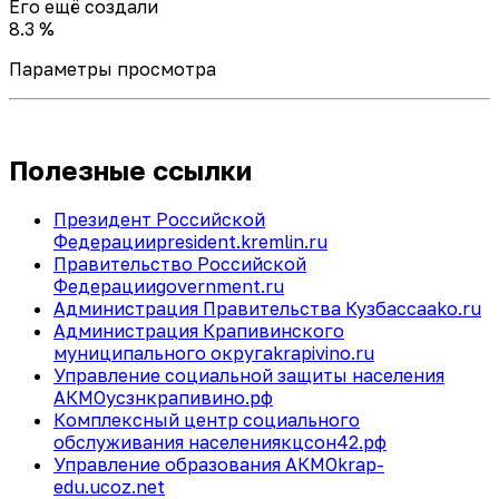
Его ещё создали
8.3 %
Параметры просмотра
Полезные ссылки
Президент Российской
Федерации
president.kremlin.ru
Правительство Российской
Федерации
government.ru
Администрация Правительства Кузбасса
ako.ru
Администрация Крапивинского
муниципального округа
krapivino.ru
Управление социальной защиты населения
АКМО
усзнкрапивино.рф
Комплексный центр социального
обслуживания населения
кцсон42.рф
Управление образования АКМО
krap-
edu.ucoz.net