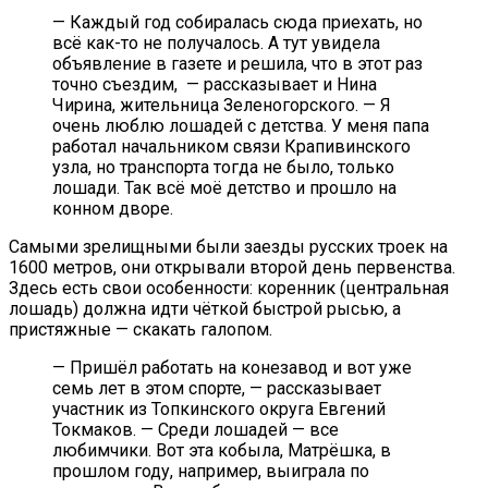
— Каждый год собиралась сюда приехать, но
всё как-то не получалось. А тут увидела
объявление в газете и решила, что в этот раз
точно съездим, — рассказывает и Нина
Чирина, жительница Зеленогорского. — Я
очень люблю лошадей с детства. У меня папа
работал начальником связи Крапивинского
узла, но транспорта тогда не было, только
лошади. Так всё моё детство и прошло на
конном дворе.
Самыми зрелищными были заезды русских троек на
1600 метров, они открывали второй день первенства.
Здесь есть свои особенности: коренник (центральная
лошадь) должна идти чёткой быстрой рысью, а
пристяжные — скакать галопом.
— Пришёл работать на конезавод и вот уже
семь лет в этом спорте, — рассказывает
участник из Топкинского округа Евгений
Токмаков. — Среди лошадей — все
любимчики. Вот эта кобыла, Матрёшка, в
прошлом году, например, выиграла по