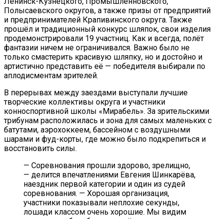
Ленинск-Кузнецкого, Промышленновского,
Полысаевского округов, а также призы от предприятий
и предпринимателей Крапивинского округа. Также
прошёл и традиционный конкурс шляпок, свои изделия
продемонстрировали 19 участниц. Как и всегда, полёт
фантазии ничем не ограничивался. Важно было не
только смастерить красивую шляпку, но и достойно и
артистично представить её — победителя выбирали по
аплодисментам зрителей.
В перерывах между заездами выступали лучшие
творческие коллективы округа и участники
конноспортивной школы «Мирабель». За зрительскими
трибунам расположилась и зона для самых маленьких с
батутами, аэрохоккеем, бассейном с воздушными
шарами и фуд-корты, где можно было подкрепиться и
восстановить силы.
— Соревнования прошли здорово, зрелищно,
— делится впечатлениями Евгения Шинкарёва,
наездник первой категории и один из судей
соревнования. — Хорошая организация,
участники показывали неплохие секунды,
лошади классом очень хорошие. Мы видим