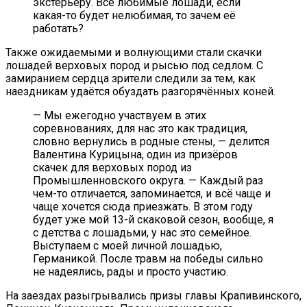
экстерьеру. Все любимые лошади, если
какая-то будет нелюбимая, то зачем её
работать?
Также ожидаемыми и волнующими стали скачки
лошадей верховых пород и рысью под седлом. С
замиранием сердца зрители следили за тем, как
наездникам удаётся обуздать разгорячённых коней.
— Мы ежегодно участвуем в этих
соревнованиях, для нас это как традиция,
словно вернулись в родные стены, — делится
Валентина Курицына, один из призёров
скачек для верховых пород из
Промышленновского округа. — Каждый раз
чем-то отличается, запоминается, и всё чаще и
чаще хочется сюда приезжать. В этом году
будет уже мой 13-й скаковой сезон, вообще, я
с детства с лошадьми, у нас это семейное.
Выступаем с моей личной лошадью,
Германикой. После травм на победы сильно
не надеялись, рады и просто участию.
На заездах разыгрывались призы главы Крапивинского,