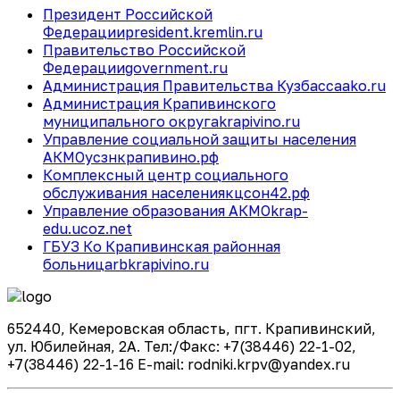
Президент Российской
Федерации
president.kremlin.ru
Правительство Российской
Федерации
government.ru
Администрация Правительства Кузбасса
ako.ru
Администрация Крапивинского
муниципального округа
krapivino.ru
Управление социальной защиты населения
АКМО
усзнкрапивино.рф
Комплексный центр социального
обслуживания населения
кцсон42.рф
Управление образования АКМО
krap-
edu.ucoz.net
ГБУЗ Ко Крапивинская районная
больница
rbkrapivino.ru
652440, Кемеровская область, пгт. Крапивинский,
ул. Юбилейная, 2А. Тел:/Факс: +7(38446) 22-1-02,
+7(38446) 22-1-16 E-mail: rodniki.krpv@yandex.ru