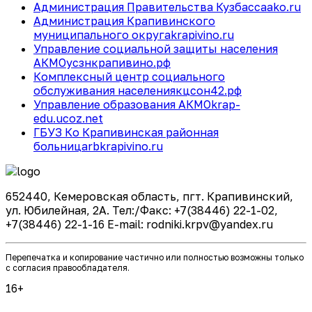
Администрация Правительства Кузбасса
ako.ru
Администрация Крапивинского
муниципального округа
krapivino.ru
Управление социальной защиты населения
АКМО
усзнкрапивино.рф
Комплексный центр социального
обслуживания населения
кцсон42.рф
Управление образования АКМО
krap-
edu.ucoz.net
ГБУЗ Ко Крапивинская районная
больница
rbkrapivino.ru
652440, Кемеровская область, пгт. Крапивинский,
ул. Юбилейная, 2А. Тел:/Факс: +7(38446) 22-1-02,
+7(38446) 22-1-16 E-mail: rodniki.krpv@yandex.ru
Перепечатка и копирование частично или полностью возможны только
с согласия правообладателя.
16+