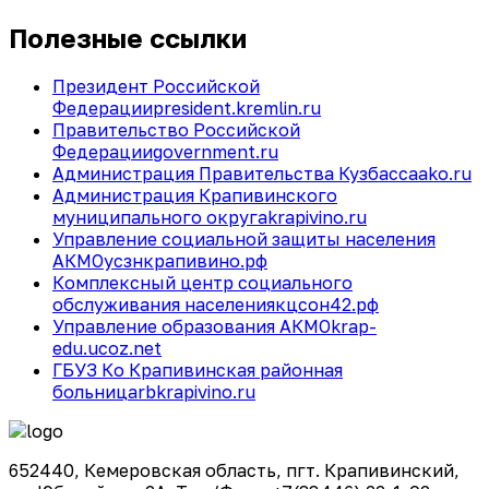
Полезные ссылки
Президент Российской
Федерации
president.kremlin.ru
Правительство Российской
Федерации
government.ru
Администрация Правительства Кузбасса
ako.ru
Администрация Крапивинского
муниципального округа
krapivino.ru
Управление социальной защиты населения
АКМО
усзнкрапивино.рф
Комплексный центр социального
обслуживания населения
кцсон42.рф
Управление образования АКМО
krap-
edu.ucoz.net
ГБУЗ Ко Крапивинская районная
больница
rbkrapivino.ru
652440, Кемеровская область, пгт. Крапивинский,