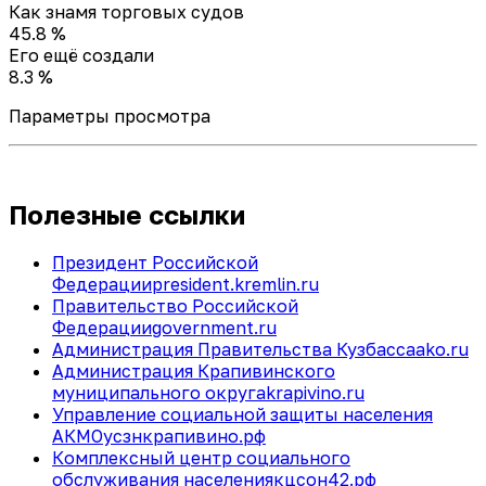
Как знамя торговых судов
45.8 %
Его ещё создали
8.3 %
Параметры просмотра
Полезные ссылки
Президент Российской
Федерации
president.kremlin.ru
Правительство Российской
Федерации
government.ru
Администрация Правительства Кузбасса
ako.ru
Администрация Крапивинского
муниципального округа
krapivino.ru
Управление социальной защиты населения
АКМО
усзнкрапивино.рф
Комплексный центр социального
обслуживания населения
кцсон42.рф