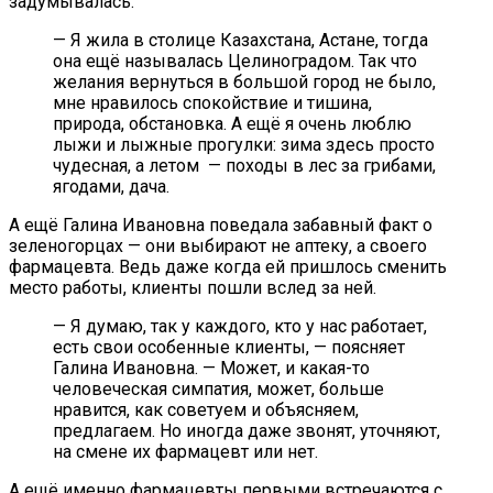
задумывалась.
— Я жила в столице Казахстана, Астане, тогда
она ещё называлась Целиноградом. Так что
желания вернуться в большой город не было,
мне нравилось спокойствие и тишина,
природа, обстановка. А ещё я очень люблю
лыжи и лыжные прогулки: зима здесь просто
чудесная, а летом — походы в лес за грибами,
ягодами, дача.
А ещё Галина Ивановна поведала забавный факт о
зеленогорцах — они выбирают не аптеку, а своего
фармацевта. Ведь даже когда ей пришлось сменить
место работы, клиенты пошли вслед за ней.
—­­ Я думаю, так у каждого, кто у нас работает,
есть свои особенные клиенты, — поясняет
Галина Ивановна. — Может, и какая-то
человеческая симпатия, может, больше
нравится, как советуем и объясняем,
предлагаем. Но иногда даже звонят, уточняют,
на смене их фармацевт или нет.
А ещё именно фармацевты первыми встречаются с