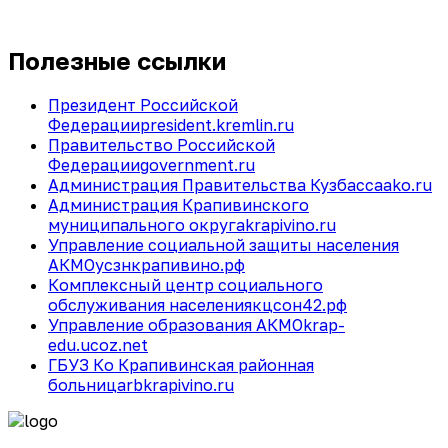
Полезные ссылки
Президент Российской
Федерации
president.kremlin.ru
Правительство Российской
Федерации
government.ru
Администрация Правительства Кузбасса
ako.ru
Администрация Крапивинского
муниципального округа
krapivino.ru
Управление социальной защиты населения
АКМО
усзнкрапивино.рф
Комплексный центр социального
обслуживания населения
кцсон42.рф
Управление образования АКМО
krap-
edu.ucoz.net
ГБУЗ Ко Крапивинская районная
больница
rbkrapivino.ru