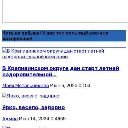
Чуть не забыли! У нас тут есть ещё кое-что
интересное!
В Крапивинском округе дан старт летней
оздоровительной...
Майя Метальникова
Июн 6, 2025
0
153
Ярко, весело, задорно
Админ
Июн 14, 2024
0
4965