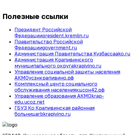
Полезные ссылки
Президент Российской
Федерации
president.kremlin.ru
Правительство Российской
Федерации
government.ru
Администрация Правительства Кузбасса
ako.ru
Администрация Крапивинского
муниципального округа
krapivino.ru
Управление социальной защиты населения
АКМО
усзнкрапивино.рф
Комплексный центр социального
обслуживания населения
кцсон42.рф
Управление образования АКМО
krap-
edu.ucoz.net
ГБУЗ Ко Крапивинская районная
больница
rbkrapivino.ru