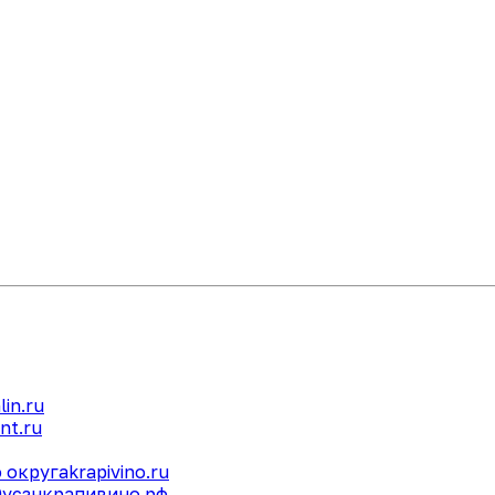
lin.ru
nt.ru
 округа
krapivino.ru
О
усзнкрапивино.рф