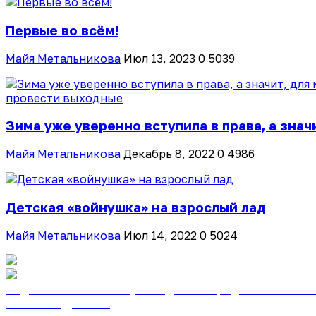
Первые во всём!
Майя Метальникова
Июл 13, 2023
0
5039
Зима уже уверенно вступила в права, а значи
Майя Метальникова
Декабрь 8, 2022
0
4986
Детская «войнушка» на взрослый лад
Майя Метальникова
Июл 14, 2022
0
5024
Подписаться на газету «Тайдонские родники» онлайн
Узнать подробнее