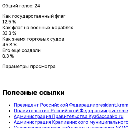
Общий голос: 24
Как государственный флаг
12.5 %
Как флаг на военных кораблях
33.3 %
Как знамя торговых судов
45.8 %
Его ещё создали
8.3 %
Параметры просмотра
Полезные ссылки
Президент Российской Федерации
president.krem
Правительство Российской Федерации
governme
Администрация Правительства Кузбасса
ako.ru
Администрация Крапивинского муниципального
Управление социальной защиты населения АКМ