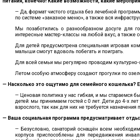
питания, конечно! Какие возможности, какие меропри
— Да, формат чистого отдыха без лечебной програм
по системе «заказное меню», а также вся инфрастру
Мы позаботились о разнообразном досуге для го
интересные мастер-классы на любой вкус, а также с
Для детей предусмотрена специальная игровая ко
малыши смогут вдоволь побегать и поиграть.
Для всей семьи мы регулярно проводим культурно-
Летом особую атмосферу создают прогулки по озел
— Насколько это ощутимо для семейного кошелька? Е
— Ценовая политика у нас гибкая, и мы стараемся бы
детей: мы принимаем гостей с 0 лет. Дети до 4-х лет
взрослого, так как для них не требуется назначения
— Ваша социальная программа предусматривает отдых 
— Безусловно, санаторий оснащён всем необходим
корпуса приспособлены для передвижения инвал