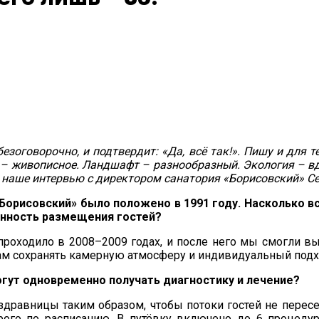
езоговорочно, и подтвердит: «Да, всё так!». Пишу и для те
то – живописное. Ландшафт – разнообразный. Экология – в
– наше интервью с директором санатория «Борисовский» С
«Борисовский» было положено в 1991 году. Насколько в
ленность размещения гостей?
проходило в 2008–2009 годах, и после него мы смогли вы
нам сохранять камерную атмосферу и индивидуальный подхо
огут одновременно получать диагностику и лечение?
здравницы таким образом, чтобы потоки гостей не пересе
рого по расписанию. В путёвку включено до 6 процеду