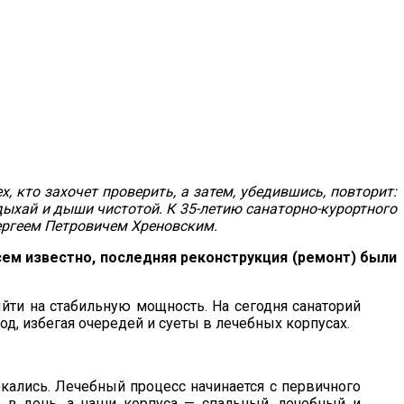
х, кто захочет проверить, а затем, убедившись, повторит:
дыхай и дыши чистотой. К 35-летию санаторно-курортного
ергеем Петровичем Хреновским.
сем известно, последняя реконструкция (ремонт) были
йти на стабильную мощность. На сегодня санаторий
д, избегая очередей и суеты в лечебных корпусах.
кались. Лечебный процесс начинается с первичного
р в день, а наши корпуса — спальный, лечебный и