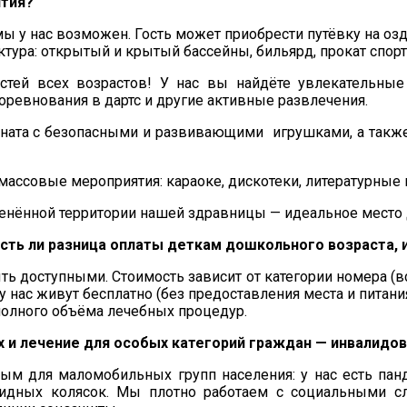
ятия?
мы у нас возможен. Гость может приобрести путёвку на оз
ктура: открытый и крытый бассейны, бильярд, прокат спор
стей всех возрастов! У нас вы найдёте увлекательные
оревнования в дартс и другие активные развлечения.
мната с безопасными и развивающими игрушками, а также
массовые мероприятия: караоке, дискотеки, литературные
енённой территории нашей здравницы — идеальное место д
сть ли разница оплаты деткам дошкольного возраста, 
ть доступными. Стоимость зависит от категории номера (вс
 у нас живут бесплатно (без предоставления места и питания)
 полного объёма лечебных процедур.
и лечение для особых категорий граждан — инвалидов-
ым для маломобильных групп населения: у нас есть па
идных колясок. Мы плотно работаем с социальными с