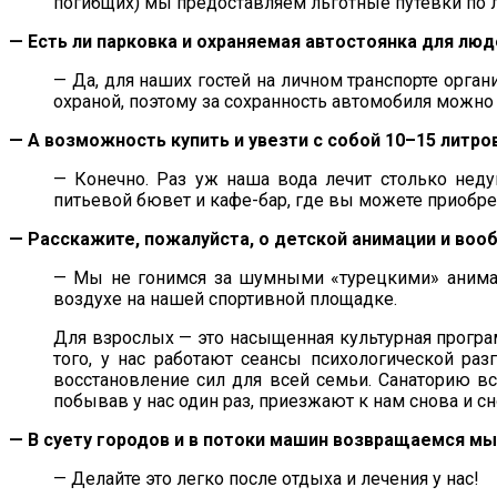
погибщих) мы предоставляем льготные путёвки по 
— Есть ли парковка и охраняемая автостоянка для лю
— Да, для наших гостей на личном транспорте орган
охраной, поэтому за сохранность автомобиля можно
— А возможность купить и увезти с собой 10–15 литр
— Конечно. Раз уж наша вода лечит столько неду
питьевой бювет и кафе-бар, где вы можете приобре
— Расскажите, пожалуйста, о детской анимации и во
— Мы не гонимся за шумными «турецкими» анимаци
воздухе на нашей спортивной площадке.
Для взрослых — это насыщенная культурная програм
того, у нас работают сеансы психологической раз
восстановление сил для всей семьи. Санаторию вс
побывав у нас один раз, приезжают к нам снова и сн
— В суету городов и в потоки машин возвращаемся м
— Делайте это легко после отдыха и лечения у нас!