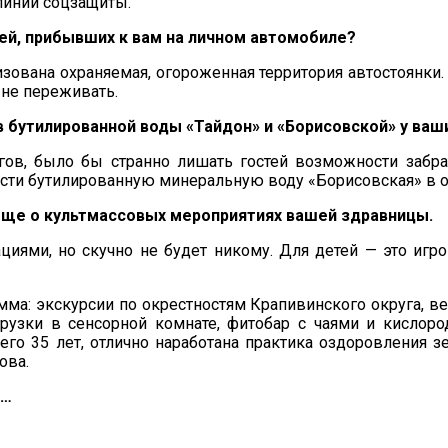
линии соцзащиты.
дей, прибывших к вам на личном автомобиле?
изована охраняемая, огороженная территория автостоянки.
 не переживать.
ов бутилированной воды «Тайдон» и «Борисовской» у ва
гов, было бы странно лишать гостей возможности забрат
сти бутилированную минеральную воду «Борисовская» в объ
обще о культмассовых мероприятиях вашей здравницы.
ями, но скучно не будет никому. Для детей — это игр
ма: экскурсии по окрестностям Крапивинского округа, ве
грузки в сенсорной комнате, фитобар с чаями и кислор
его 35 лет, отлично наработана практика оздоровления з
ова.
ы…